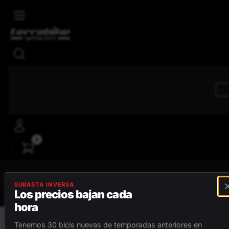
Skip to main content
4,8/5
Reseñas positivas
0
MENÚ
SUBASTA INVERSA
Los precios bajan cada
hora
BICICLETAS
Tenemos 30 bicis nuevas de temporadas anteriores en