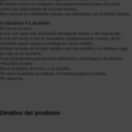
El faldón trasero en neopreno nos proporcionará protección extra
contra las salpicaduras de la rueda trasera.
Para mejorar la visibilidad, cuenta con reflectantes en el faldón trasero.
CUIDADOS Y LAVADOS
No lavar en seco.
Lavar con agua fría, utilizando detergente neutro y sin suavizante.
Lavar del revés y con la cremallera completamente cerrada, de lo
contrario puede aparecer peeling en ciertos tejidos.
Utilizar la bolsa de lavado siempre que sea posible y la mínima carga
de ropa en la lavadora.
Usar el programa para prendas delicadas o centrifugar a la mínima
velocidad posible.
Secar la prenda al revés y a la sombra.
No dejar la prenda en remojo, ni retorcerla para escurrirla.
No planchar.
Detalles del producto