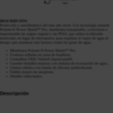
+info
DESCRIPCIÓN:
Protección y aerodinámica del más alto nivel. Con tecnología aislante
Polartec® Power Shield™ Pro, membrana transpirable, cortaviento e
impermeable de origen vegetal y sin PFAS, que utiliza la difusión
molecular, en lugar de microporos, para expulsar el vapor de agua al
tiempo que mantiene una barrera contra las gotas de agua.
Membrana Polartec® Power Shield™ Pro.
Costuras selladas en zona de hombros.
Cremallera YKK Vislon® AquaGuard®.
Grandes bolsillos traseros con sistema de evacuación de agua.
Cintura elástica con banda de silicona antideslizante.
Faldón trasero de neopreno.
Detalles reflectantes.
Descripción