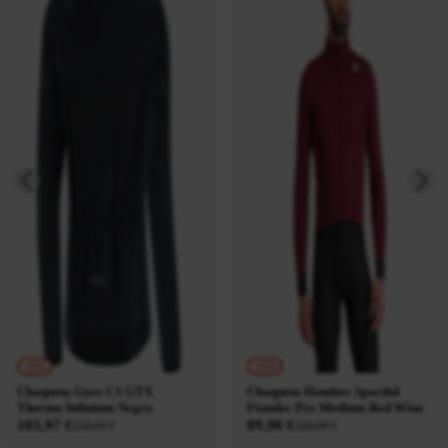
-35%
-55%
Chaqueta Gore C3 GTX
Chaqueta Hombre Sportful
Thermo Infinium Negro
Fiandre Pro Medium Red Wine
103,97 €
89,90 €
159,95 €
199,90 €