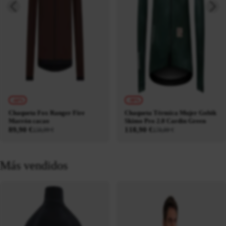
-44%
-30%
Chaqueta Fox Ranger Fire
Chaqueta Térmica Mujer Gobik
Marrón cacao
Skimo Pro 2.0 Cardin Green
89,90 €
118,90 €
159,99 €
170,00 €
Más vendidos