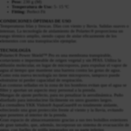
Peso:
230 g (M)
Temperatura de Uso:
5- 15 ºC
Fitting:
Perfect Fit
CONDICIONES ÓPTIMAS DE USO
Temperaturas frías y frescas. Días con viento y lluvia. Salidas suaves o
intensas. La tecnología de aislamiento de Polartec® proporciona un
rango térmico amplio, siendo capaz de aislar eficazmente de los
elementos con una transpiración ejemplar.
TECNOLOGÍA
Polartec® Power Shield™ Pro es una membrana transpirable,
cortaviento e impermeable de origen vegetal y sin PFAS. Utiliza la
difusión molecular, en lugar de microporos, para expulsar el vapor de
agua al tiempo que mantiene una barrera contra las gotas de agua.
Como esta nueva tecnología no tiene microporos, tampoco puede
obstruirse ni perder capacidad de respiración.
Las costuras selladas en la zona de los hombros evitan que el agua se
filtre y aportan un aspecto muy personal a la prenda.
Mangas de ajuste perfecto, para no penalizar la aerodinámica. Puño
diseñado para introducirse fácilmente en unos guantes largos.
La cremallera YKK Vislon® AquaGuard® es totalmente aislante,
ofreciendo una gran protección frente al viento y la lluvia, evitando
que penetren al interior de la prenda.
Gran espacio de almacenamiento gracias a sus tres bolsillos exteriores
de gran tamaño, que, además, incorporan un sistema de evacuación de
agua, con fuelles de rejilla integrados en su parte inferior.