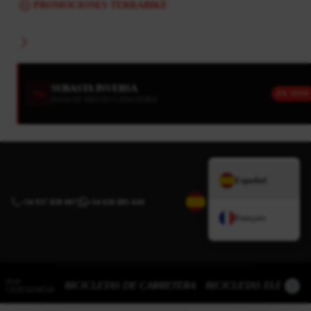
PROMOCIONES TERRABIKE
SUBASTA INVERSA
EN VIVO
BAJA DE PRECIO CADA HORA
Español
+34 937 838 007
|
+34 636 885 644
Français
TOP
BICICLETAS DE CARRETERA
BICICLETAS ELÉCTRI
CATEGORÍAS