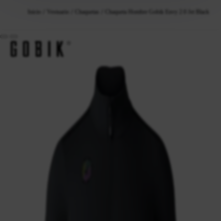
Inicio
Vestuario
Chaquetas
Chaqueta Hombre Gobik Envy 2.0 Jet Black