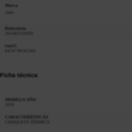
Marca
Referencia
202402131856
ean13
8434738165366
Ficha técnica
MODELO AÑO
2026
CARACTERÍSTICAS
CHAQUETA TÉRMICA