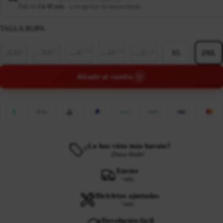
Pide en
4 h 49 min
·
o recoge hoy en nuestra tienda
TALLA ROPA
XXS
XS
S
M
L
XL
2XL
Añadir al carrito
¿Lo has visto más barato?
¡Dinos dónde!
Envíos
+info
Bicicletas ajustadas
+info
Devolución fácil