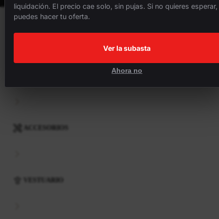
liquidación. El precio cae solo, sin pujas. Si no quieres esperar,
puedes hacer tu oferta.
BICICLETAS
Ver la subasta
Ahora no
COMPONENTES
ACCESORIOS
VESTUARIO