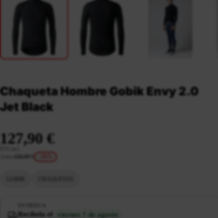
Chaqueta Hombre Gobik Envy 2.0
Jet Black
127,90 €
IVA incl.
Antes
190,00 €
-33%
GOBIK
CHAQUETAS
ENTREGA
Recíbela el
viernes 7 de agosto