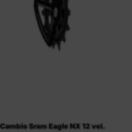
Cambio Sram Eagle NX 12 vel.