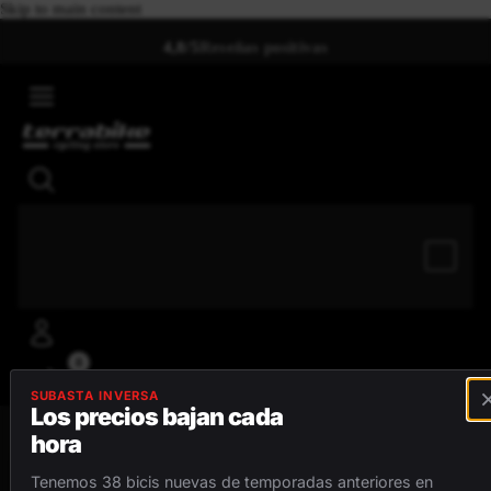
Skip to main content
4,8/5
Reseñas positivas
0
SUBASTA INVERSA
Los precios bajan cada
hora
MENÚ
Tenemos 38 bicis nuevas de temporadas anteriores en