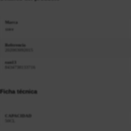
Marca
Referencia
202003092015
ean13
8434738133716
Ficha técnica
CAPACIDAD
50CL