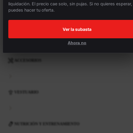
liquidación. El precio cae solo, sin pujas. Si no quieres esperar,
puedes hacer tu oferta.
COMPONENTES
Ver la subasta
Ahora no
ACCESORIOS
VESTUARIO
NUTRICIÓN Y ENTRENAMIENTO