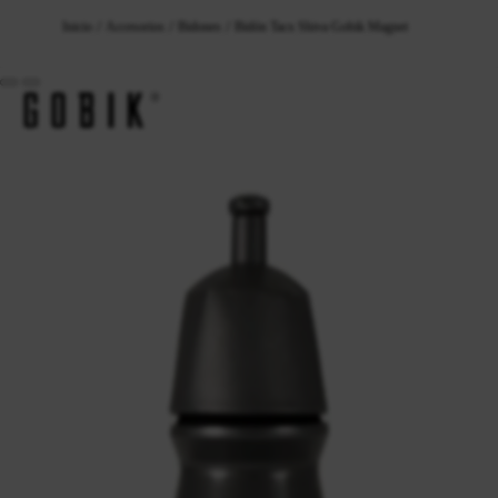
Inicio
Accesorios
Bidones
Bidón Tacx Shiva Gobik Magnet