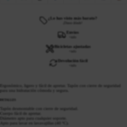
¿Lo has visto más barato?
¡Dinos dónde!
Envíos
+info
Bicicletas ajustadas
+info
Devolución fácil
+info
Ergonómico, ligero y fácil de apretar. Tapón con cierre de seguridad
para una hidratación cómoda y segura.
DETALLES
Tapón desmontable con cierre de seguridad.
Cuerpo fácil de apretar.
Diámetro apto para cualquier soporte.
Apto para lavar en lavavajillas (40 ºC).