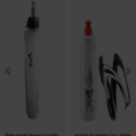
Bidón blando Maurten Gel Mix
kit Elite Portabidon Ceo + Bidón