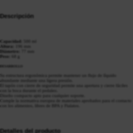
Descripción
Capacidad:
500 ml
Altura:
196 mm
Diámetro:
77 mm
Peso:
68 g
DESARROLLO
Su estructura ergonómica permite mantener un flujo de líquido
abundante mediante una ligera presión.
El tapón con cierre de seguridad permite una apertura y cierre fáciles
con la boca durante el pedaleo.
Diseño compacto apto para cualquier soporte.
Cumple la normativa europea de materiales aprobados para el contacto
con los alimentos, libres de BPA y Ftalatos.
Detalles del producto