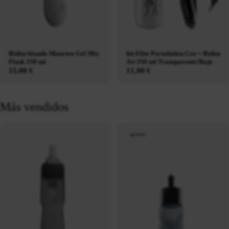
Bidón blando Maurten Gel Mix
kit Elite Portabidon Ceo + Bidón
Flask 350 ml
Jet 350 ml Transparente/Rojo
15,00 €
11,90 €
Más vendidos
agotado