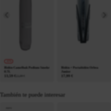
-15%
Bidón Camelbak Podium Smoke
Bidón + Portabidón Orbea
0.7L
Junior
13,59 €
17,99 €
15,99 €
También te puede interesar
nuevo