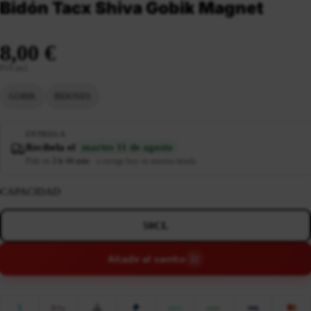
Bidón Tacx Shiva Gobik Magnet
8,00 €
IVA incl.
GOBIK
BIDONES
ENTREGA
Recíbela el
martes 11 de agosto
Pide en
3 h 44 min
·
o recoge hoy en nuestra tienda
CAPACIDAD
50CL
Añadir al carrito