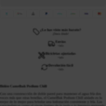
¿Lo has visto más barato?
¡Dinos dónde!
Envíos
+info
Bicicletas ajustadas
+info
Devolución fácil
+info
Bidón Camelbak Podium Chill
Con una construcción de doble pared para mantener el agua fría dos
veces más que otras botellas, el CamelBak Podium Chill aislado es lo
mejor de lo mejor para brindar una hidratación consistente y fría.
Las
características como el ajuste óptimo de la jaula y la limpieza mejorada