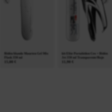
Bidón blando Maurten Gel Mix
kit Elite Portabidon Ceo + Bidón
Flask 350 ml
Jet 350 ml Transparente/Rojo
15,00 €
11,90 €