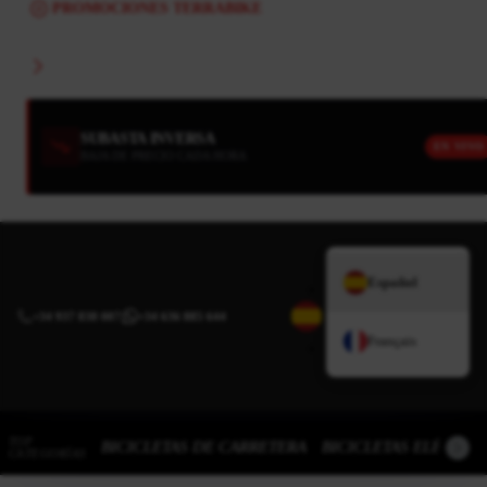
PROMOCIONES TERRABIKE
SUBASTA INVERSA
EN VIVO
BAJA DE PRECIO CADA HORA
Español
+34 937 838 007
|
+34 636 885 644
Français
TOP
BICICLETAS DE CARRETERA
BICICLETAS ELÉCTRI
CATEGORÍAS