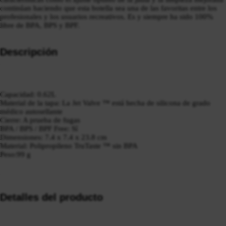
continúan haciendo que esta botella sea una de las favoritas entre los
profesionales y los usuarios recreativos.
Es y siempre ha sido 100%
libre de BPA, BPS y BPF.
Descripción
Capacidad: 0.62L
Material de la tapa: La Jet Valve ™ está hecha de silicona de grado
médico autosellante
Cierre: A prueba de fugas
BPA / BPS / BPF Free: Sí
Dime
nsiones: 7.4 x 7.4 x 23.8 cm
Material: Polipropileno TruTaste ™ sin BPA
Peso:99 g
Detalles del producto