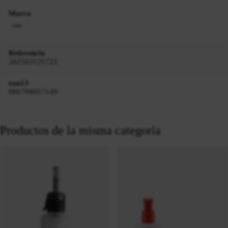
Marca
Referencia
202503121723
ean13
886798057149
Productos de la misma categoría