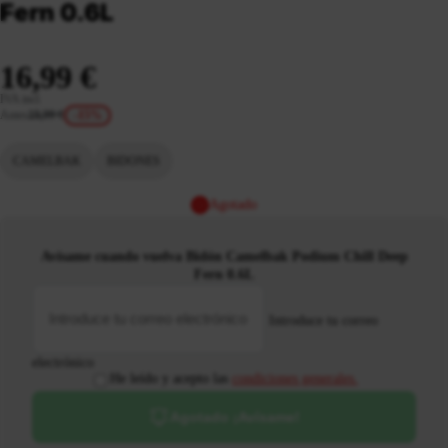
Fern 0.6L
16,99 €
IVA incl.
Antes
19,99 €
-15%
CAMELBAK
BIDONES
Agotado
Avísame cuando vuelva Bidón Camelbak Podium Chill Deep
Fern 0.6L
Introduce tu correo
electrónico
He leído y acepto las
condiciones generales.
Agotado ¡Avísame!