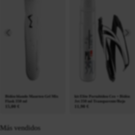
Bidón blando Maurten Gel Mix
kit Elite Portabidon Ceo + Bidón
Flask 350 ml
Jet 350 ml Transparente/Rojo
15,00 €
11,90 €
Más vendidos