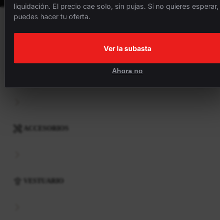
liquidación. El precio cae solo, sin pujas. Si no quieres esperar,
puedes hacer tu oferta.
BICICLETAS
Ver la subasta
Ahora no
COMPONENTES
ACCESORIOS
VESTUARIO