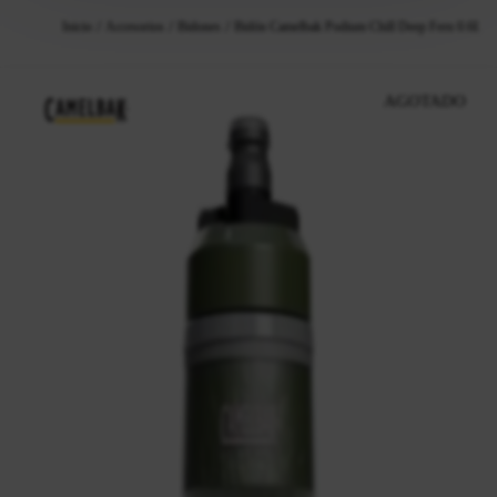
Inicio
Accesorios
Bidones
Bidón Camelbak Podium Chill Deep Fern 0.6L
AGOTADO