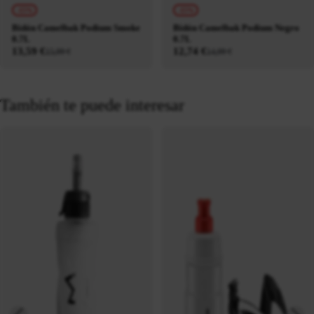
-15%
-15%
Bidón Camelbak Podium Smoke
Bidón Camelbak Podium Negro
0.7L
0.7L
13,59 €
12,74 €
15,99 €
14,99 €
También te puede interesar