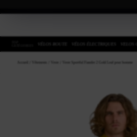
TOP
VÉLOS ROUTE
VÉLOS ÉLECTRIQUES
VELOS 
CATÉGORIES
Accueil
Vêtements
Veste
Veste Sportful Fiandre 2 Gold Leaf pour homme