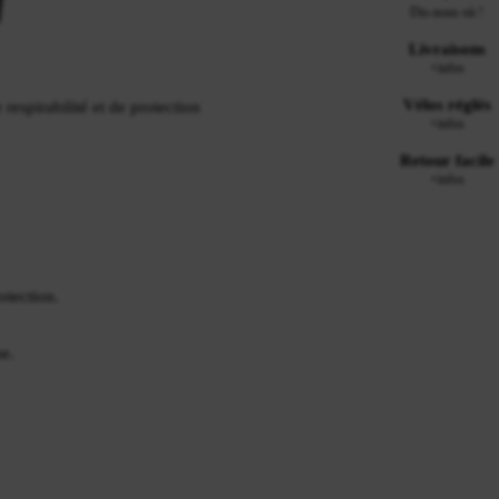
Dis-nous où !
Livraisons
+infos
Vélos réglés
respirabilité et de protection
+infos
Retour facile
+infos
otection.
he.