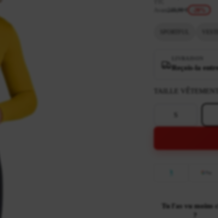
TTC
Avant
249,90 €
-20%
SPORTFUL
VEST
LIVRAISON
Reçois-la entr
TAILLE VÊTEMEN
S
Tu l'as vu moins 
?