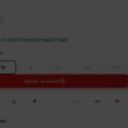
E
e
le jeudi 13 août et le lundi 17 août
TS
M
L
XL
2XL
3XL
Ajouter au panier
cher