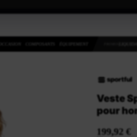
OCCASION
COMPOSANTS
ÉQUIPEMENT
LIQUIDA
PROMOS
Veste Sp
pour h
199,92 €