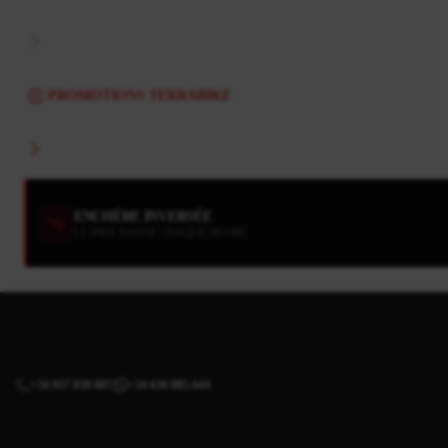
PROMOTIONS TERRABIKE
ENCHÈRE INVERSÉE
LE PRIX BAISSE CHAQUE HEURE
+34 937 838 007
+34 636 885 644
|