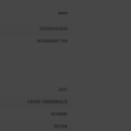
202509161816
8056006467769
2025
VESTE THERMIQUE
HOMME
HIVER