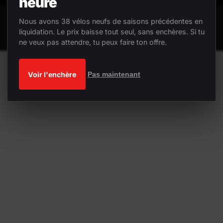
heure
Nous avons 38 vélos neufs de saisons précédentes en
liquidation. Le prix baisse tout seul, sans enchères. Si tu
ne veux pas attendre, tu peux faire ton offre.
Voir l'enchère
Pas maintenant