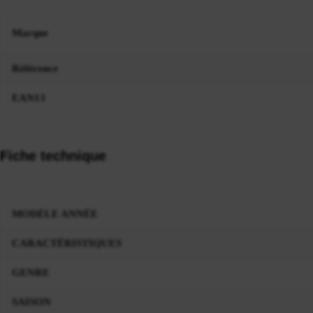
Marque
Référence
EAN13
Fiche technique
MODÈLE ANNÉE
CARACTÉRISTIQUES
GENRE
SAISON