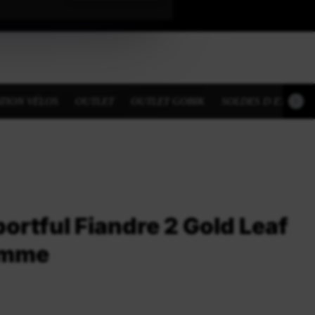
TION VÉLOS
OUTLET
OUTLET GOBIK
SOLDES D ETE
ortful Fiandre 2 Gold Leaf
omme