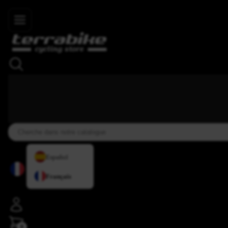
Skip to main content
+34 937 838 007
+34 636 885 644
|
★★★★⯨
Español
Français
0