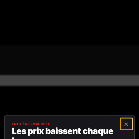
4,8/5
Avis positifs
Retour gratuit sous
45 jours
×
ENCHÈRE INVERSÉE
Les prix baissent chaque