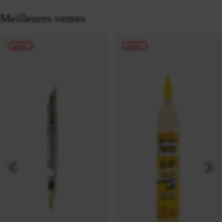
Meilleures ventes
promo !
promo !