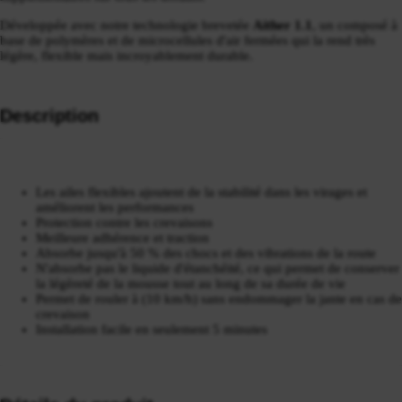
Développée avec notre technologie brevetée
Aither 1.1
, un composé à
base de polymères et de microcellules d'air fermées qui la rend très
légère, flexible mais incroyablement durable.
Description
Les ailes flexibles ajoutent de la stabilité dans les virages et
améliorent les performances
Protection contre les crevaisons
Meilleure adhérence et traction
Absorbe jusqu'à 50 % des chocs et des vibrations de la route
N'absorbe pas le liquide d'étanchéité, ce qui permet de conserver
la légèreté de la mousse tout au long de sa durée de vie
Permet de rouler à (10 km/h) sans endommager la jante en cas de
crevaison
Installation facile en seulement 5 minutes