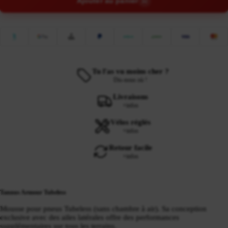
Ajouter au panier
Tu l'as vu moins cher ?
Dis-nous où !
Livraisons
+infos
Vélos réglés
+infos
Retour facile
+infos
Tannus Armour Tubeless
Mousse pour pneus Tubeless (sans chambre à air). Sa conception
exclusive avec des ailes latérales offre des performances
supplémentaires sur tous les terrains.