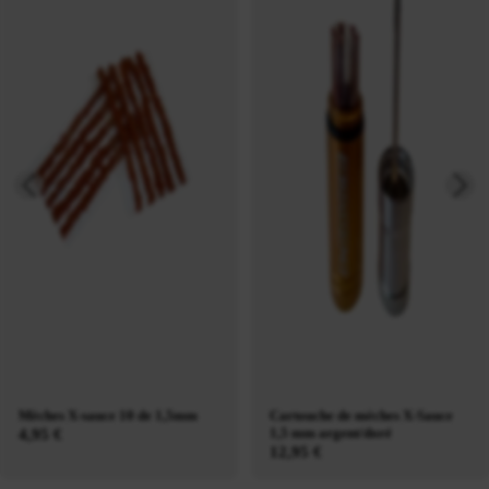
Mèches X-sauce 10 de 1,5mm
Cartouche de mèches X-Sauce
1,5 mm argent/doré
4,95 €
12,95 €