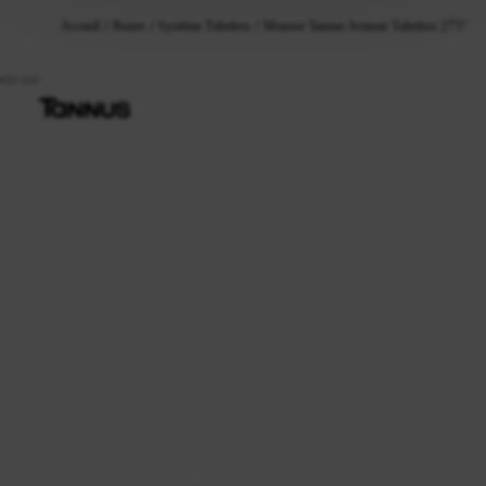
Accueil
Roues
Système Tubeless
Mousse Tannus Armour Tubeless 27'5" 1,9