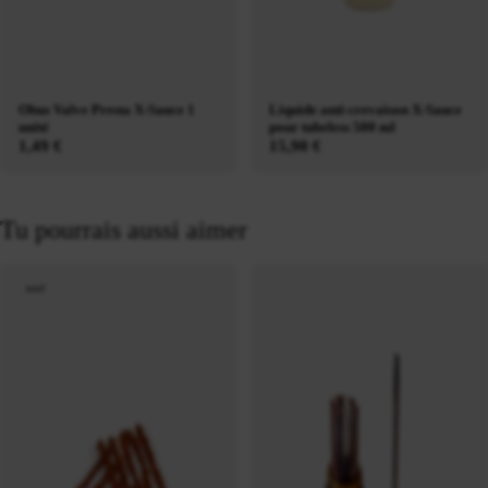
Obus Valve Presta X-Sauce 1
Liquide anti-crevaison X-Sauce
unité
pour tubeless 500 ml
1,49 €
15,90 €
Tu pourrais aussi aimer
neuf