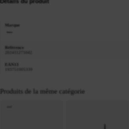
Détails du produit
Marque
Référence
202411271042
EAN13
193751005339
Produits de la même catégorie
neuf