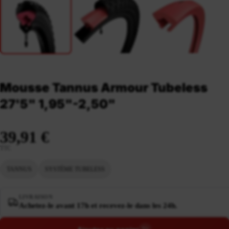
Mousse Tannus Armour Tubeless
27'5" 1,95"-2,50"
39,91 €
TTC
TANNUS
SYSTÈME TUBELESS
LIVRAISON
Achetez-le avant 17h et recevez-le dans les 24h.