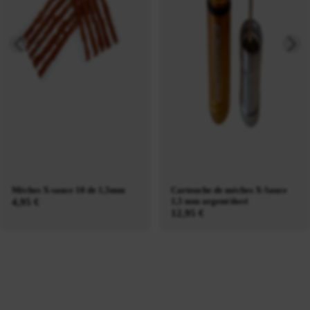
Mèches X-sauce 10 de 1,5mm
Cartouche de mèches X-Sauce
1,5 mm argent/doré
4,95 €
12,95 €