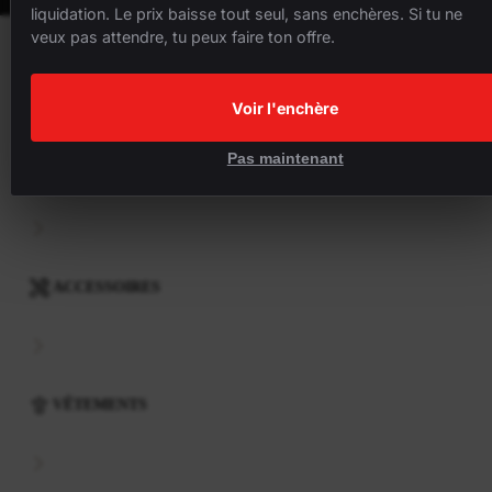
liquidation. Le prix baisse tout seul, sans enchères. Si tu ne
veux pas attendre, tu peux faire ton offre.
VÉLOS
Voir l'enchère
Pas maintenant
COMPOSANTS
ACCESSOIRES
VÊTEMENTS