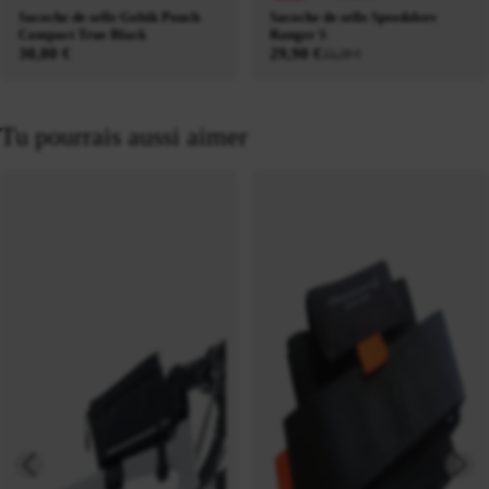
Sacoche de selle Gobik Pouch
Sacoche de selle Speedsleev
Compact True Black
Ranger S
30,00 €
29,90 €
33,29 €
Tu pourrais aussi aimer