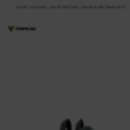
Accueil
Accessoires
Sacs De Selle/cadre
Sacoche de selle Topeak Aero Wedg