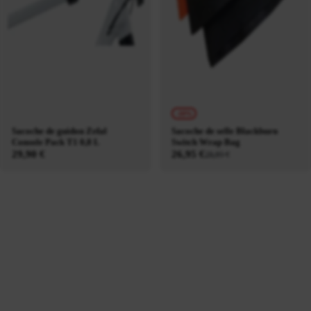
-10%
Sacoche de guidon Zefal
Sacoche de selle Blackburn
Console Pack T1 0,8 L
Switch Wrap Bag
29,90 €
26,95 €
29,95 €