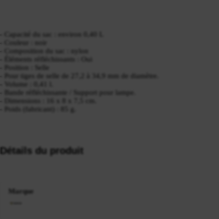
- Capacité du sac : environ 0,40 L
- Couleur : noir
- Composition du sac : nylon
- Éléments réfléchissants : Oui
- Position : Selle
- Pour tiges de selle de 27,2 à 34,9 mm de diamètre.
- Volume : 0,41 l.
- Bande réfléchissante / Support pour lampe.
- Dimensions : 16 x 8 x 7,5 cm.
- Poids (fabricant) : 85 g.
Détails du produit
Marque