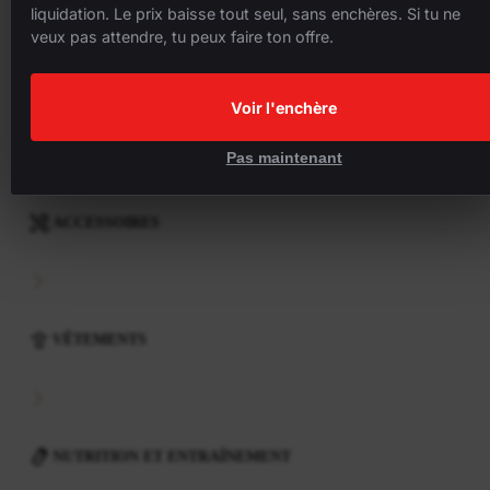
liquidation. Le prix baisse tout seul, sans enchères. Si tu ne
veux pas attendre, tu peux faire ton offre.
COMPOSANTS
Voir l'enchère
Pas maintenant
ACCESSOIRES
VÊTEMENTS
NUTRITION ET ENTRAÎNEMENT