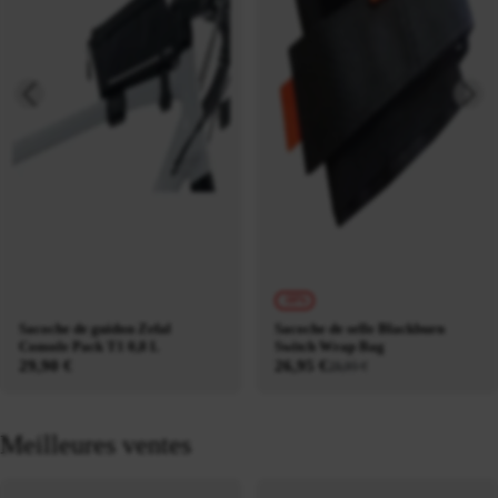
-10%
Sacoche de guidon Zefal
Sacoche de selle Blackburn
Console Pack T1 0,8 L
Switch Wrap Bag
29,90 €
26,95 €
29,95 €
Meilleures ventes