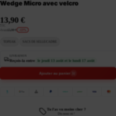
Wedge Micro avec velcro
13,90 €
TTC
Avant
15,90 €
-13%
TOPEAK
SACS DE SELLE/CADRE
LIVRAISON
Reçois-la entre
le jeudi 13 août et le lundi 17 août
Ajouter au panier
Tu l'as vu moins cher ?
Dis-nous où !