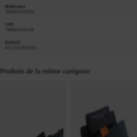
Référence
201602121953
UPC
768661116538
EAN13
4712511825916
Produits de la même catégorie