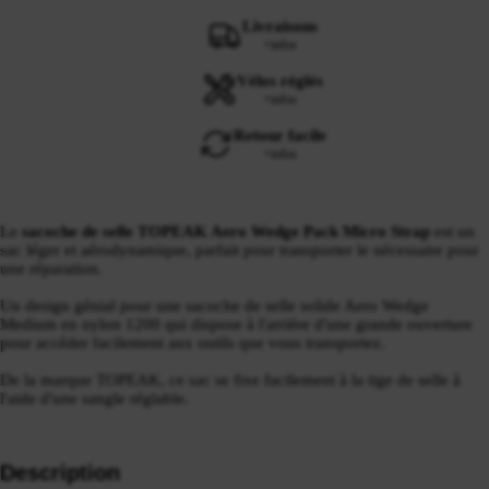
Livraisons
+infos
Vélos réglés
+infos
Retour facile
+infos
Le
sacoche de selle TOPEAK Aero Wedge Pack Micro Strap
est un
sac léger et aérodynamique, parfait pour transporter le nécessaire pour
une réparation.
Un design génial pour une sacoche de selle solide Aero Wedge
Medium en nylon 1200 qui dispose à l'arrière d'une grande ouverture
pour accéder facilement aux outils que vous transportez.
De la marque TOPEAK, ce sac se fixe facilement à la tige de selle à
l'aide d'une sangle réglable.
Description