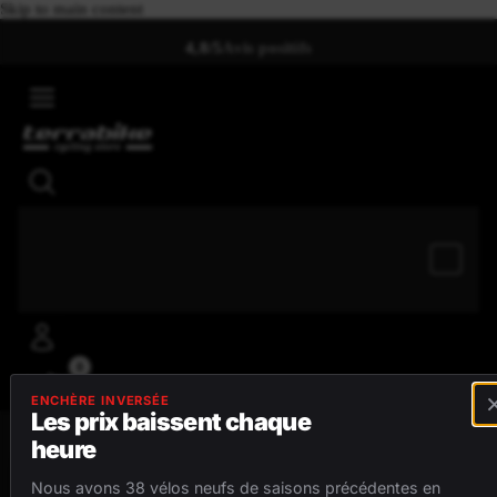
Skip to main content
4,8/5
Avis positifs
0
ENCHÈRE INVERSÉE
Les prix baissent chaque
heure
MENU
Nous avons 38 vélos neufs de saisons précédentes en