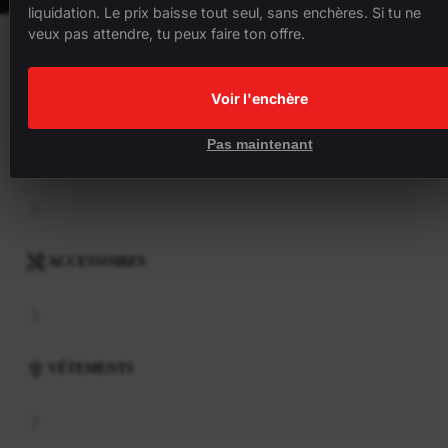
liquidation. Le prix baisse tout seul, sans enchères. Si tu ne
veux pas attendre, tu peux faire ton offre.
VÉLOS
Voir l'enchère
Pas maintenant
COMPOSANTS
ACCESSOIRES
VÊTEMENTS