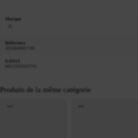
Marque
Référence
202404091745
EAN13
8052595933791
Produits de la même catégorie
neuf
neuf