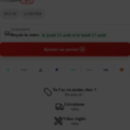
Avant
158,99 €
-30%
OUT OF
LUNETTES
LIVRAISON
Reçois-la entre
le jeudi 13 août et le lundi 17 août
Ajouter au panier
Tu l'as vu moins cher ?
Dis-nous où !
Livraisons
+infos
Vélos réglés
+infos