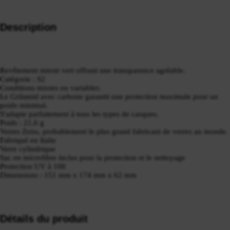
Description
Revêtement miroir vert offrant une transparence agréable.
Catégorie : S2
Conditions mixtes ou variables.
Le Grilamid avec carbone garantit une protection maximale pour un
poids minimal.
S'adapte parfaitement à tous les types de casques.
Poids : 21,6 g
Verres Zeiss, probablement le plus grand fabricant de verres au monde.
Fabriqué en Italie
Verre cylindrique
Sac en microfibre inclus pour la protection et le nettoyage
Protection UV à 100
Dimensions : 151 mm x 174 mm x 62 mm
Détails du produit