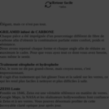
Retour facile
+infos
Élégant, mais ce n'est pas tout.
GRILAMID infusé de CARBONE
Chaque pièce a été imprégnée d'un pourcentage différent de fibre de
carbone afin d'obtenir la combinaison parfaite entre confort, poids et
résistance.
Nous avons repensé chaque forme et chaque angle afin de réduire au
maximum le cadre. Pour que vous ayez tout ce dont vous avez besoin,
sans même le sentir.
Traitement oléophobe et hydrophobe
Oui, le nom ne dit pas grand-chose, mais croyez-nous, c'est
impressionnant.
Il s'agit d'un traitement qui fait glisser l'eau et la saleté sur les verres, ce
qui les rend plus faciles à nettoyer et plus difficiles à salir.
ZEISS Lente
Fondée en 1846, Zeiss est une véritable référence en matière de verres.
Google Maps, la NASA et les réalisateurs hollywoodiens font confiance
à Zeiss et à ses verres. Vous pouvez désormais profiter de cette
incroyable clarté optique jour après jour.