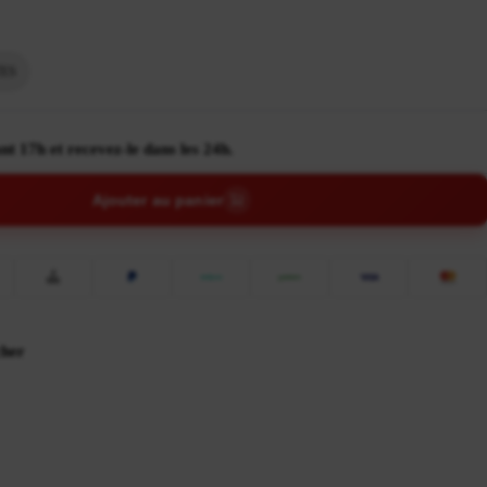
ES
nt 17h et recevez-le dans les 24h.
Ajouter au panier
cher