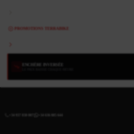
PROMOTIONS TERRABIKE
ENCHÈRE INVERSÉE
LE PRIX BAISSE CHAQUE HEURE
+34 937 838 007
+34 636 885 644
|