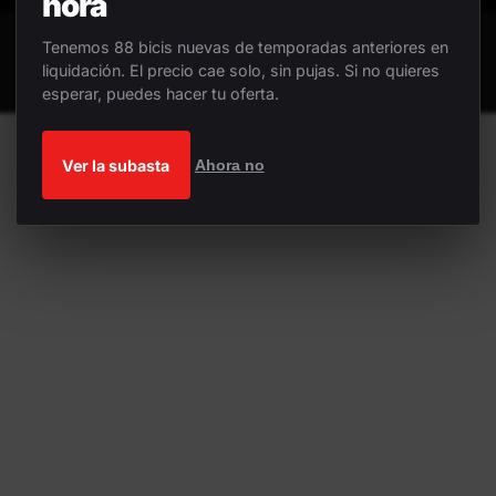
hora
Tenemos 88 bicis nuevas de temporadas anteriores en
liquidación. El precio cae solo, sin pujas. Si no quieres
esperar, puedes hacer tu oferta.
Ver la subasta
Ahora no