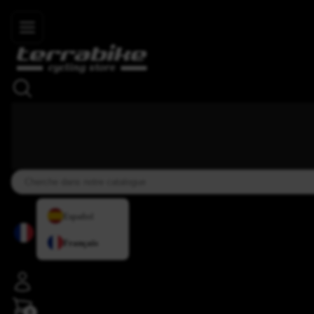
Skip to main content
+34 937 838 007
+34 636 885 644
|
★★★★
Español
Français
0