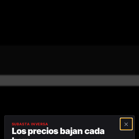
4,8/5
Avis positifs
Retour gratuit sous
45 jou
⯨
×
SUBASTA INVERSA
Los precios bajan cada