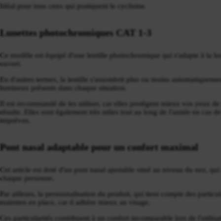
Idéal pour tous ceux qui pratiquent le cyclisme.
Lunettes photochromiques CAT 1-3
Ce modèle est équipé d'une lentille photochromique qui s'adapte à la 
ouvert.
En d'autres termes, la lentille s'assombrit plus ou moins automatiquemen
lumineux présents dans chaque situation.
Il est recommandé de les utiliser, car elles protègent mieux vos yeux de 
résulte. Elles sont également très utiles tout au long de l'année en ca
imprévus.
Pont nasal adaptable pour un confort maximal
Cet article est doté d'un pont nasal ajustable situé au niveau du nez, qu
chaque personne.
Par ailleurs, la personnalisation du produit, qui tient compte des particul
maintien en place, car il adhère mieux au visage.
Ces particularités contribuent à un confort incomparable lors de l'utilisa