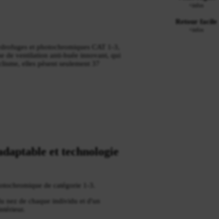
+infos
Retour facile
+infos
hydrofuges et photochromiques CAT 1-3,
e de ventilation anti-buée innovant, qui
yclisme, elles pèsent seulement 37
daptable et technologie
photochromique de catégorie 1-3.
 du nez de chaque individu et d'un
ntérieur.