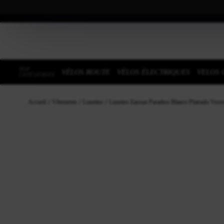
TOP
VÉLOS ROUTE
VÉLOS ÉLECTRIQUES
VELOS 
CATÉGORIES
Accueil
Vêtements
Lunettes
Lunettes Eassun Paradiso Blanco Plateado Verr