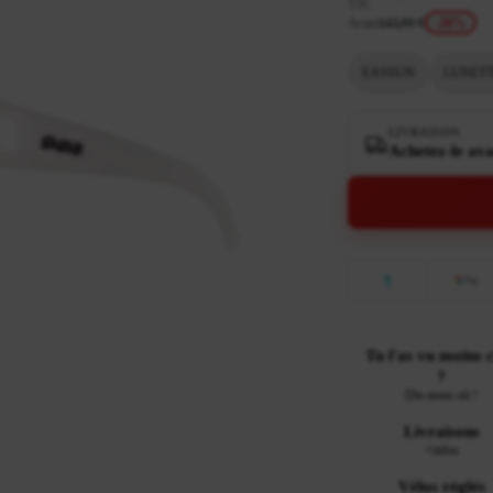
TTC
Avant
143,91 €
-20%
EASSUN
LUNETT
LIVRAISON
Achetez-le ava
Tu l'as vu moins 
?
Dis-nous où !
Livraisons
+infos
Vélos réglés