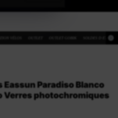
TION VÉLOS
OUTLET
OUTLET GOBIK
SOLDES D ETE
s Eassun Paradiso Blanco
o Verres photochromiques