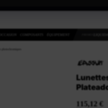
OCCASION
COMPOSANTS
ÉQUIPEMENT
LIQUIDA
PROMOS
es photochromiques
Lunette
Platead
115,12 €