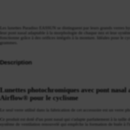
Les lunettes Paradiso EASSUN se distinguent par leurs grands verres 
leur pont nasal adaptable à la morphologie de chaque nez et leur systèm
fonctionne grâce à des orifices intégrés à la monture. Idéales pour le c
grammes.
Description
Lunettes photochromiques avec pont nasal a
Airflow® pour le cyclisme
Le seul verre utilisé dans la fabrication de cet accessoire est un verre 
Ce produit est doté d'un pont nasal qui s'adapte parfaitement à la taille
système de ventilation renouvelé qui empêche la formation de buée à l'i