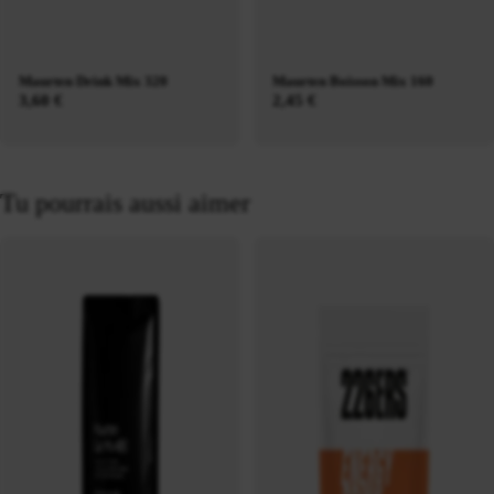
Maurten Drink Mix 320
Maurten Boisson Mix 160
3,60 €
2,45 €
Tu pourrais aussi aimer