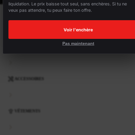
liquidation. Le prix baisse tout seul, sans enchères. Si tu ne
veux pas attendre, tu peux faire ton offre.
VÉLOS
Voir l'enchère
Pas maintenant
COMPOSANTS
ACCESSOIRES
VÊTEMENTS