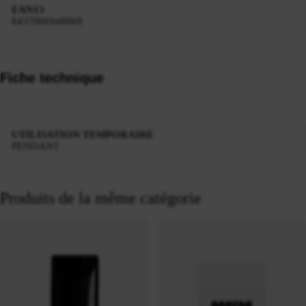
EAN13
8437006948869
Fiche technique
UTILISATION TEMPORAIRE
PENDANT
Produits de la même catégorie