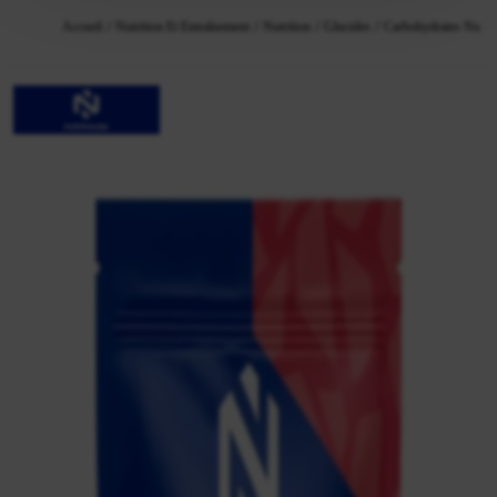
Accueil
Nutrition Et Entraînement
Nutrition
Glucides
Carbohydrates Nutri