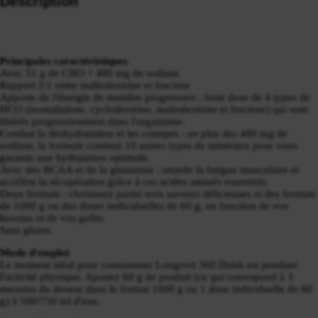
Description
Principales caractéristiques
Avec 51 g de CHO + 480 mg de sodium
Rapport 2:1 entre maltodextrine et fructose
Apporte de l'énergie de manière progressive : forte dose de 4 types de
HCO (isomaltulose, cyclodextrine, maltodextrine et fructose) qui sont
libérés progressivement dans l'organisme.
Combat la déshydratation et les crampes : en plus des 480 mg de
sodium, la formule contient 10 autres types de minéraux pour vous
garantir une hydratation optimale.
Avec des BCAA et de la glutamine : retarde la fatigue musculaire et
accélère la récupération grâce à ces acides aminés essentiels.
Deux formats : choisissez parmi trois saveurs délicieuses et des formats
de 1000 g ou des doses individuelles de 60 g, en fonction de vos
besoins et de vos goûts.
Sans gluten
Mode d'emploi
Le moment idéal pour consommer Longovit 360 Drink est pendant
l'activité physique. Ajoutez 60 g de produit (ce qui correspond à 3
mesures du doseur dans le format 1000 g ou 1 dose individuelle de 60
g) à 500/750 ml d'eau.