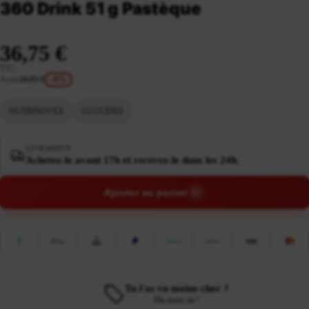
360 Drink 51 g Pastèque
36,75 €
TTC
Avant
39,95 €
-8%
NUTRINOVEX
GLUCIDES
LIVRAISON
Achetez-le avant 17h et recevez-le dans les 24h.
Ajouter au panier
Tu l'as vu moins cher ?
Dis-nous où !