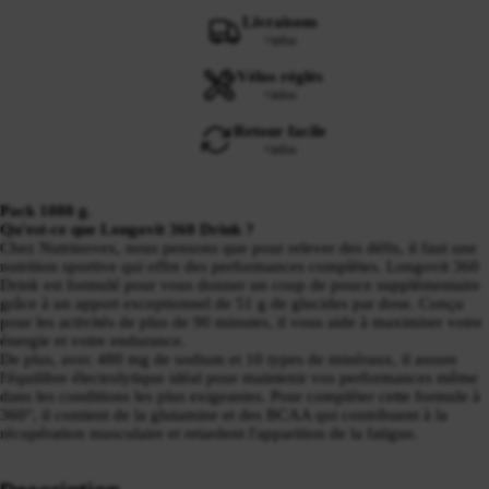
Livraisons
+infos
Vélos réglés
+infos
Retour facile
+infos
Pack 1080 g.
Qu'est-ce que Longovit 360 Drink ?
Chez Nutrinovex, nous pensons que pour relever des défis, il faut une
nutrition sportive qui offre des performances complètes. Longovit 360
Drink est formulé pour vous donner un coup de pouce supplémentaire
grâce à un apport exceptionnel de 51 g de glucides par dose. Conçu
pour les activités de plus de 90 minutes, il vous aide à maximiser votre
énergie et votre endurance.
De plus, avec 480 mg de sodium et 10 types de minéraux, il assure
l'équilibre électrolytique idéal pour maintenir vos performances même
dans les conditions les plus exigeantes. Pour compléter cette formule à
360°, il contient de la glutamine et des BCAA qui contribuent à la
récupération musculaire et retardent l'apparition de la fatigue.