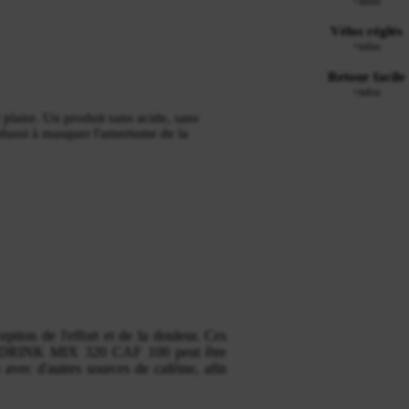
+infos
Vélos réglés
+infos
Retour facile
+infos
laire. Un produit sans acide, sans
réussi à masquer l'amertume de la
eption de l'effort et de la douleur. Ces
DRINK MIX 320 CAF 100 peut être
 avec d'autres sources de caféine, afin