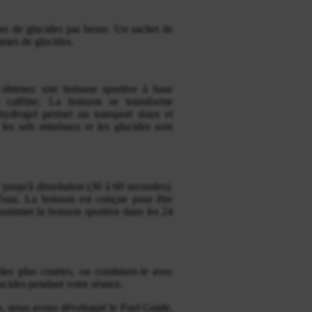
es de glucides par heure. Un
sachet de
mes de glucides.
tenez une boisson sportive à base
e caféine. La boisson se transforme
'hydrogel permet un transport doux et
, les sels minéraux et les glucides sont
jusqu'à dissolution (30 à 60 secondes).
d'eau. La boisson est conçue pour être
sommer la boisson sportive dans les 24
s plus courtes, ou combinez-le avec
ucides pendant votre séance.
tes, nous avons développé le Fuel Guide,