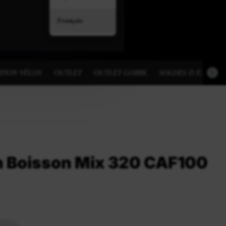
Français
TION VÉLOS
OUTLET
OUTLET GOBIK
SOLDES D ETE
 Boisson Mix 320 CAF100