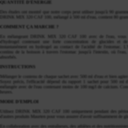
QUANTITÉ D'ÉNERGIE
Des études ont montré que notre corps peut utiliser jusqu'à 90 gramm
DRINK MIX 320 CAF 100, mélangé à 500 ml d'eau, contient 80 gram
COMMENT ÇA MARCHE ?
En mélangeant DRINK MIX 320 CAF 100 avec de l'eau, vous ob
d'hydrogel contenant une forte concentration de glucides et d
instantanément en hydrogel au contact de l'acidité de l'estomac. L
continu de la boisson à travers l'estomac jusqu'à l'intestin, où l'eau
absorbés.
INSTRUCTIONS
Mélanger le contenu de chaque sachet avec 500 ml d'eau et bien agiter 
Soyez précis, l'efficacité dépend du rapport 1 sachet pour 500 ml 
mélangée avec de l'eau contenant moins de 100 mg/l de calcium. Con
heures.
MODE D'EMPLOI
Utilisez DRINK MIX 320 CAF 100 uniquement pendant des période
d'autres produits Maurten pour vous assurer d'avoir suffisamment de gl
En collaboration avec des entraîneurs, des athlètes et des nutritionnis