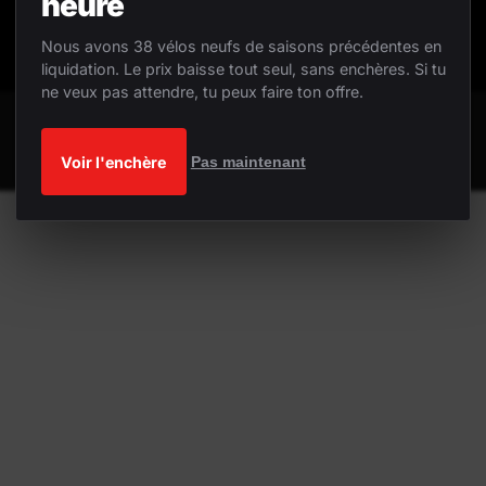
heure
Nous avons 38 vélos neufs de saisons précédentes en
liquidation. Le prix baisse tout seul, sans enchères. Si tu
ne veux pas attendre, tu peux faire ton offre.
Voir l'enchère
Pas maintenant