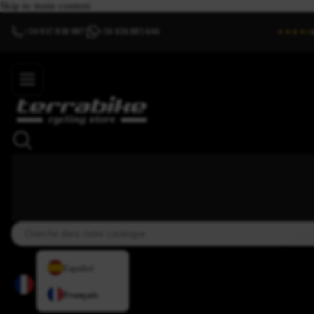
Skip to main content
+34 937 838 007
+34 636 885 644
|
★★★★⯨
Español
Français