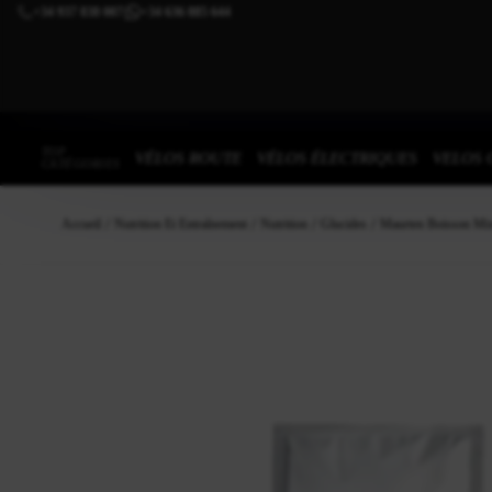
+34 937 838 007
+34 636 885 644
|
TOP
VÉLOS ROUTE
VÉLOS ÉLECTRIQUES
VELOS 
CATÉGORIES
Accueil
Nutrition Et Entraînement
Nutrition
Glucides
Maurten Boisson M