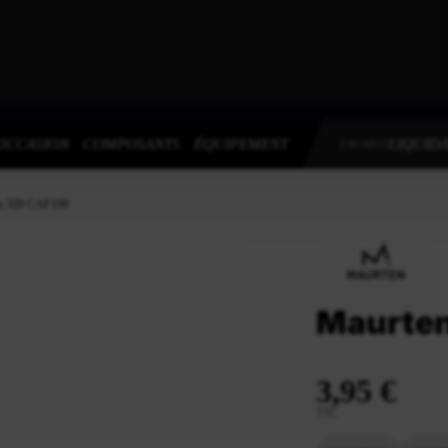
OCCASION
COMPOSANTS
ÉQUIPEMENT
LIQUIDA
PROMOS
ix 320 CAF100
Maurten
3,95 €
TTC