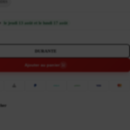
IDES
e
le jeudi 13 août et le lundi 17 août
DURANTE
Ajouter au panier
cher