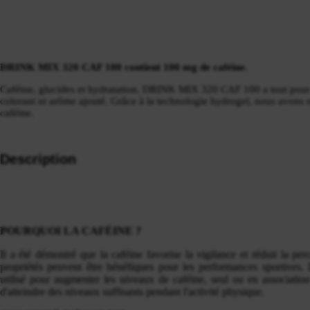
DRINK MIX 320 CAF 100 contient 100 mg de caféine.
Caféine, glucides et hydratation. DRINK MIX 320 CAF 100 a tout pour p
colorant ni arôme ajouté. Grâce à la technologie hydrogel, nous avons 
caféine.
Description
POURQUOI LA CAFÉINE ?
Il a été démontré que la caféine favorise la vigilance et réduit la perc
propriétés peuvent être bénéfiques pour les performances sportives.
utilisé pour augmenter les niveaux de caféine, seul ou en association
d'atteindre des niveaux suffisants pendant l'activité physique.