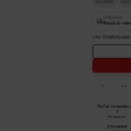
MAURTEN
GLUC
LIVRAISON
Reçois-la entr
USO TEMPORAIRE
Tu l'as vu moins 
?
Dis-nous où !
Livraisons