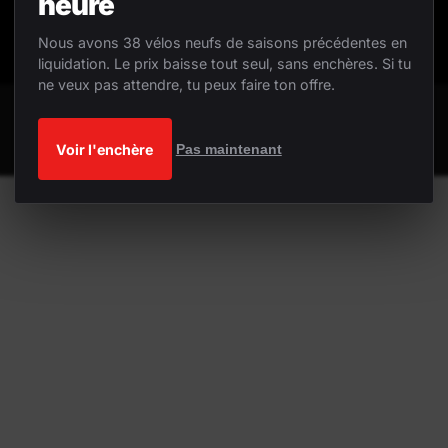
heure
Nous avons 38 vélos neufs de saisons précédentes en
liquidation. Le prix baisse tout seul, sans enchères. Si tu
ne veux pas attendre, tu peux faire ton offre.
Voir l'enchère
Pas maintenant