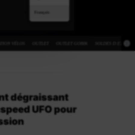
Français
TION VÉLOS
OUTLET
OUTLET GOBIK
SOLDES D ETE
nt dégraissant
speed UFO pour
ssion