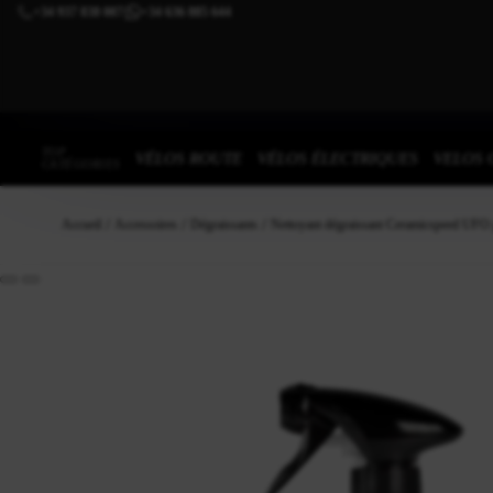
+34 937 838 007
+34 636 885 644
|
TOP
VÉLOS ROUTE
VÉLOS ÉLECTRIQUES
VELOS 
CATÉGORIES
Accueil
Accessoires
Dégraissants
Nettoyant dégraissant Ceramicspeed UFO 