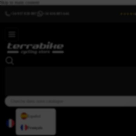
Skip to main content
+34 937 838 007
+34 636 885 644
|
★★★★⯨
Español
Français