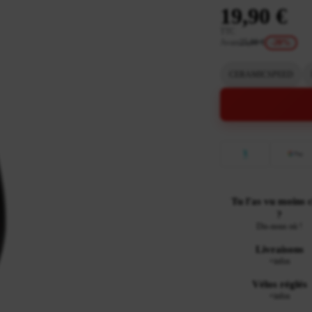
19,90 €
TTC
Avant
25,00 €
-20%
CERAMICSPEED
Tu l'as vu moins 
?
Dis-nous où !
Livraisons
+infos
Vélos réglés
+infos