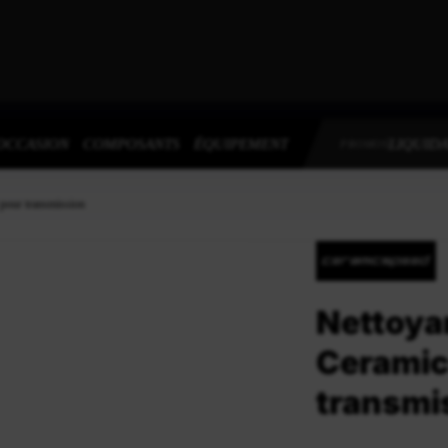
OCCASION
COMPOSANTS
ÉQUIPEMENT
LIQUIDA
PROMOS
pour transmission
Nettoya
Ceramic
transmi