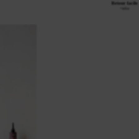
Retour facile
+infos