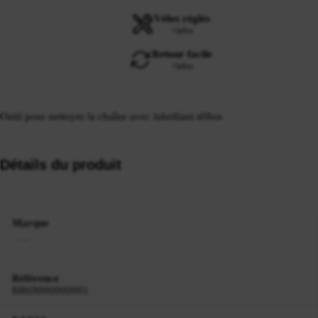
Vélos réglés
+infos
Retour facile
+infos
Outil pour nettoyer la chaîne avec lubrifiant téflon
Détails du produit
Marque
Référence
BR69000000001