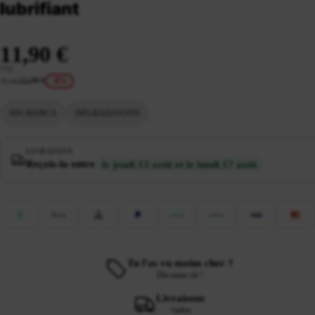
lubrifiant
11,90 €
TTC
Avant
12,99 €
-8%
SIN MARCA
DÉGRAISSANTS
LIVRAISON
Reçois-la entre
le jeudi 13 août et le lundi 17 août
Tu l'as vu moins cher ?
Dis-nous où !
Livraisons
+infos