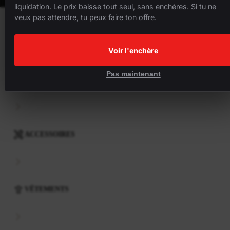
liquidation. Le prix baisse tout seul, sans enchères. Si tu ne
veux pas attendre, tu peux faire ton offre.
VÉLOS
Voir l'enchère
Pas maintenant
COMPOSANTS
ACCESSOIRES
VÊTEMENTS