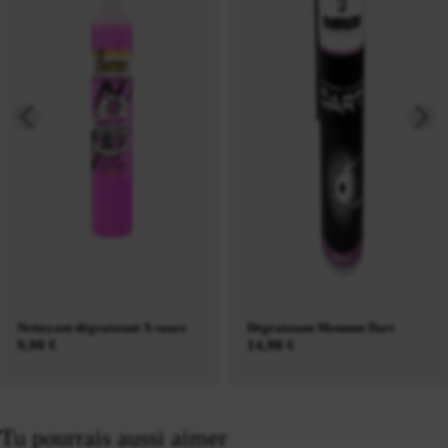
Nettoyant dégraissant X-sauce
Dégraissant Momum Dart
9,90 €
14,90 €
Tu pourrais aussi aimer