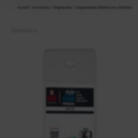
Accueil
Accessoires
Dégraissants
Limpiacadenas Barbieri avec lubrifiant