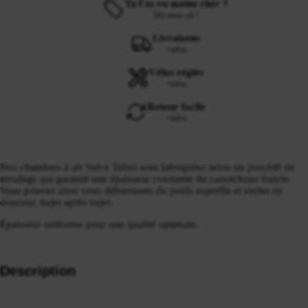
Tu l'as vu moins cher ?
Dis-nous où !
Livraisons
+infos
Vélos réglés
+infos
Retour facile
+infos
Nos chambres à air Valve Tubes sont fabriquées selon un procédé de
moulage qui garantit une épaisseur constante du caoutchouc butyle.
Vous pouvez ainsi vous débarrasser du poids superflu et rouler en
douceur, trajet après trajet.
Épaisseur uniforme pour une qualité optimale.
Description