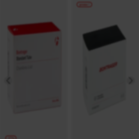
promo !
-17%