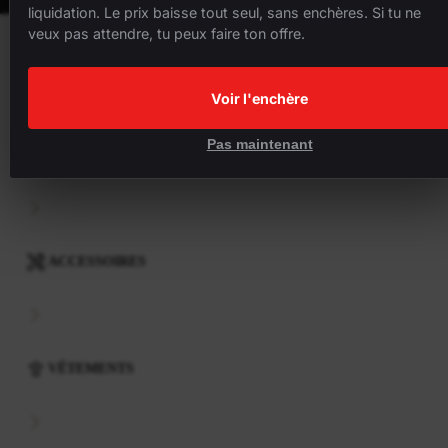
liquidation. Le prix baisse tout seul, sans enchères. Si tu ne
veux pas attendre, tu peux faire ton offre.
VÉLOS
Voir l'enchère
Pas maintenant
COMPOSANTS
ACCESSOIRES
VÊTEMENTS