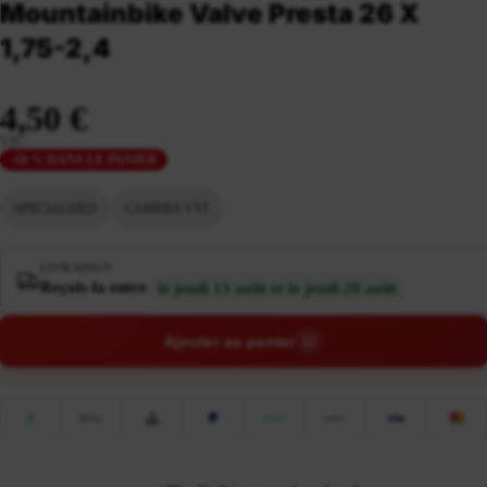
Mountainbike Valve Presta 26 X
1,75-2,4
4,50 €
TTC
-10 % DANS LE PANIER
SPECIALIZED
CAMERA VTT
LIVRAISON
Reçois-la entre
le jeudi 13 août et le jeudi 20 août
Ajouter au panier