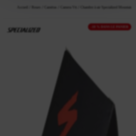
Accueil
Roues
Caméras
Camera Vtt
Chambre à air Specialized Mountainbi
-10 % DANS LE PANIER