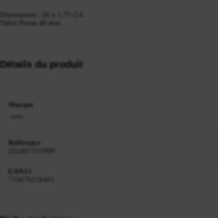
Dimensions : 26 x 1,75-2,4
Valve Presta 40 mm
Détails du produit
Marque
Référence
202407251909
EAN13
719676226491