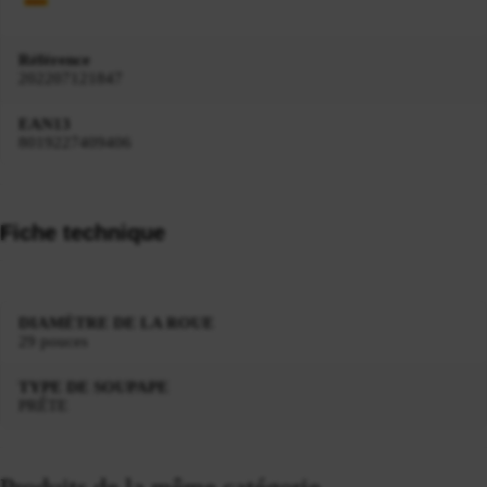
Référence
202207121847
EAN13
8019227409406
Fiche technique
DIAMÈTRE DE LA ROUE
29 pouces
TYPE DE SOUPAPE
PRÊTE