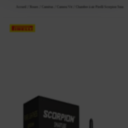
Accueil
Roues
Caméras
Camera Vtt
Chambre à air Pirelli Scorpion Smartu