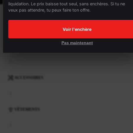
liquidation. Le prix baisse tout seul, sans enchères. Si tu ne
veux pas attendre, tu peux faire ton offre.
VÉLOS
Voir l'enchère
Pas maintenant
COMPOSANTS
ACCESSOIRES
VÊTEMENTS