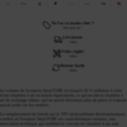
Tu l'as vu moins cher ?
Dis-nous où !
Livraisons
+infos
Vélos réglés
+infos
Retour facile
+infos
Le volume du Scorpion SmarTUBE est jusqu'à 50 % inférieur à celui
d'une chambre à air en butyle équivalente, ce qui en fait la chambre à
air de rechange ultime, qui ne prend désormais plus de place et n'ajoute
aucun poids sur les sentiers.
Le remplacement du butyle par le TPU (polyuréthane thermoplastique)
confère au Scorpion SmarTUBE ses caractéristiques uniques, une
innovation technique qui redéfinit le concept de chambre à air, tant