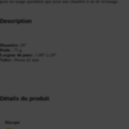
pour un usage quotidien que pour une chambre à air de rechange.
Description
Diamètre
: 29"
Poids :
75 g
Largeur du pneu :
1,80"-2,20"
Valve :
Presta 42 mm
Détails du produit
Marque