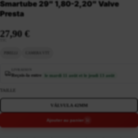
Smartube 29" 1,80-2,20" Valve
Presta
27,90 €
TTC
PIRELLI
CAMERA VTT
LIVRAISON
Reçois-la entre
le mardi 11 août et le jeudi 13 août
TAILLE
VÁLVULA 42MM
Ajouter au panier