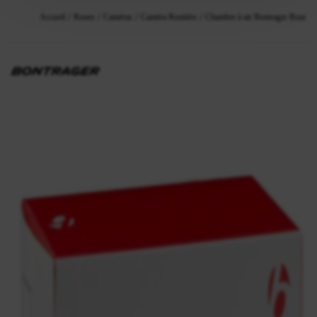
Accueil
Roues
Caméras
Caméra Routière
Chambre à air Bontrager Route/