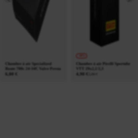
-38%
Chambre à air Specialized
Chambre à air Pirelli Sportube
Route 700c 24-34C Valve Presta
VTT 29x2,1/2,3
6,00 €
4,90 €
7,90 €