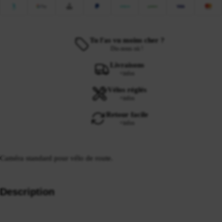
Tu l'as vu moins cher ?
Dis-nous où !
Livraisons
+infos
Vélos réglés
+infos
Retour facile
+infos
Caméra standard pour vélo de route.
Description