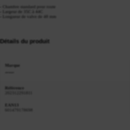
- Chambre standard pour route
- Largeur de 35C à 44C
- Longueur de valve de 48 mm
Détails du produit
Marque
Référence
202312291811
EAN13
601479178698