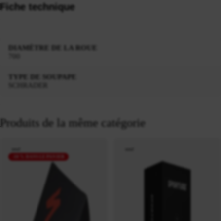
Fiche technique
DIAMÈTRE DE LA ROUE
700
TYPE DE SOUPAPE
SCHRADER
Produits de la même catégorie
neuf
neuf
-10 % DANS LE PANIER