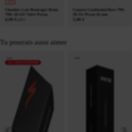
-17%
Chambre à air Bontrager Route
Camara Continental Race 700c
700c 28-32C Valve Presta
20-25c Presta 42 mm
4,99 €
5,90 €
5,99 €
Tu pourrais aussi aimer
neuf
neuf
-10 % DANS LE PANIER