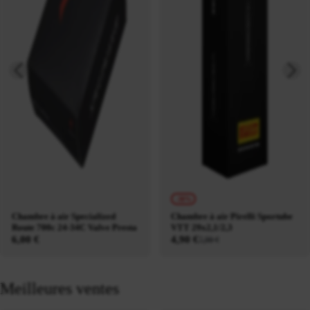
-38%
Chambre à air Specialized
Chambre à air Pirelli Sportube
Route 700c 24-34C Valve Presta
VTT 29x2,1/2,3
6,00 €
4,90 €
7,90 €
Meilleures ventes