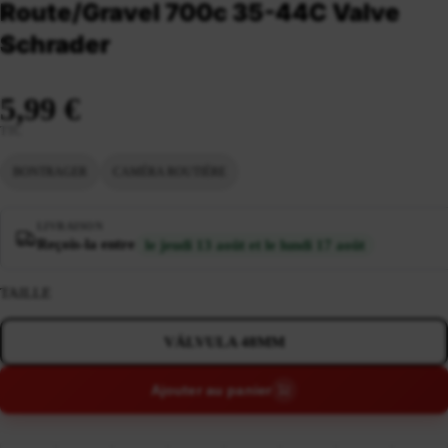
Route/Gravel 700c 35-44C Valve
Schrader
5,99 €
TTC
BONTRAGER
CAMÉRA ROUTIÈRE
LIVRAISON
Reçois-la entre
le jeudi 13 août et le lundi 17 août
TAILLE
VÁLVULA 48MM
Ajouter au panier