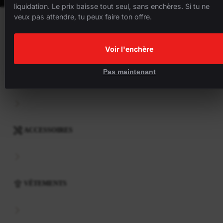
liquidation. Le prix baisse tout seul, sans enchères. Si tu ne
veux pas attendre, tu peux faire ton offre.
VÉLOS
Voir l'enchère
Pas maintenant
COMPOSANTS
ACCESSOIRES
VÊTEMENTS