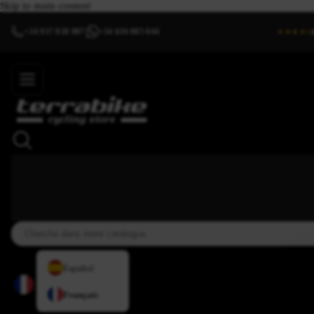
Skip to main content
+34 937 838 007
+34 636 885 644
|
★★★★⯨
Español
Français