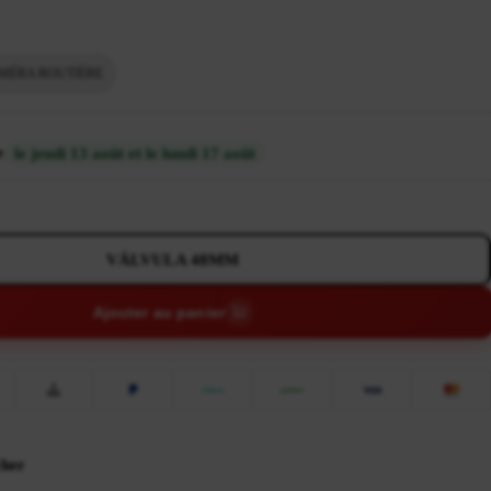
MÉRA ROUTIÈRE
e
le jeudi 13 août et le lundi 17 août
VÁLVULA 48MM
Ajouter au panier
cher