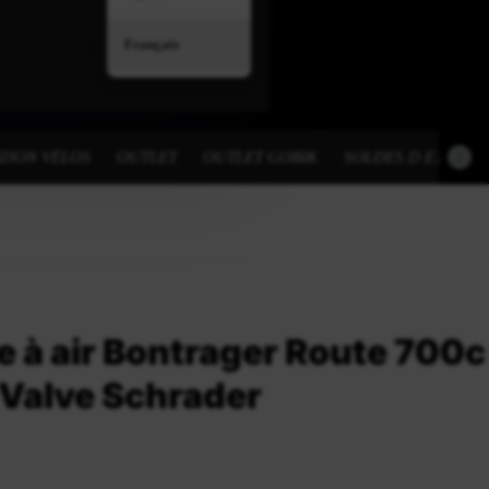
Français
TION VÉLOS
OUTLET
OUTLET GOBIK
SOLDES D ETE
 à air Bontrager Route 700c
Valve Schrader