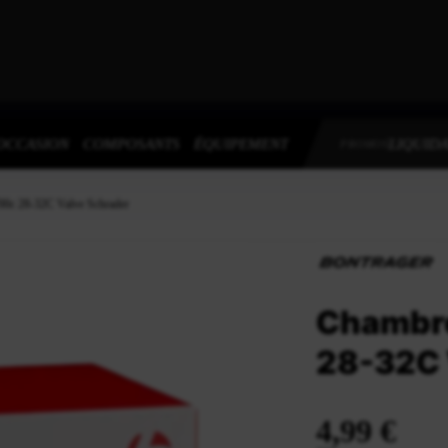
OCCASION
COMPOSANTS
ÉQUIPEMENT
LIQUIDA
PROMOS
700c 28-32C Valve Schrader
Chambre
28-32C 
4,99 €