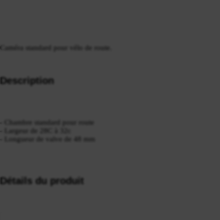
Caméra standard pour vélo de route.
Description
- Chambre standard pour route
- Largeur de 28C à 32c
- Longueur de valve de 48 mm
Détails du produit