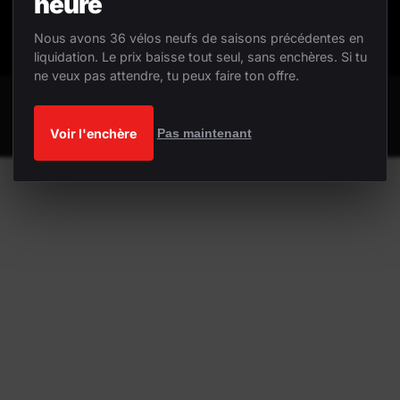
heure
Nous avons 36 vélos neufs de saisons précédentes en
liquidation. Le prix baisse tout seul, sans enchères. Si tu
ne veux pas attendre, tu peux faire ton offre.
Voir l'enchère
Pas maintenant