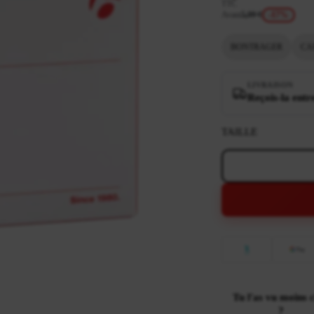
TTC
Avant
5,99 €
-17%
BONTRAGER
CA
LIVRAISON
Reçois-la entr
TAILLE
Tu l'as vu moins 
?