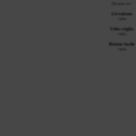
Dis-nous où !
Livraisons
+infos
Vélos réglés
+infos
Retour facile
+infos