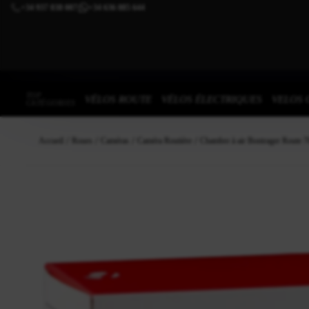
+34 937 838 007
+34 636 885 644
|
TOP
VÉLOS ROUTE
VÉLOS ÉLECTRIQUES
VELOS 
CATÉGORIES
Accueil
Roues
Caméras
Caméra Routière
Chambre à air Bontrager Route 