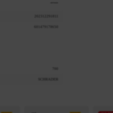
202312291811
601479178650
700
SCHRADER