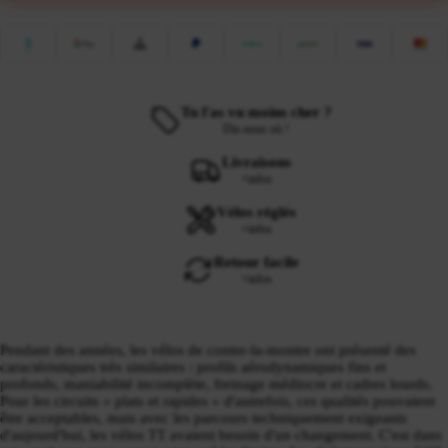
Tu l'as vu moins cher ?
Dis-nous où !
Livraisons
+infos
Vélos réglés
+infos
Retour facile
+infos
Pendant des années, les vélos de contre-la-montre ont présenté des
caractéristiques très similaires : profils aérodynamiques fins et
profonds, maniabilité incomplète, freinage médiocre et cadres lourds.
Pour les circuits « plats et rapides » d'autrefois, ces qualités pouvaient
être acceptables, mais avec les parcours techniquement exigeants
d'aujourd'hui, les vélos TT avaient besoin d'un changement. C'est dans