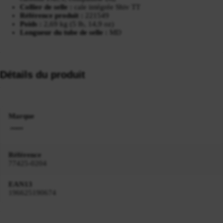
Collier de selle :
cale intégrée Shiv TT
Référence produit :
221549
Poids :
2,69 kg (5 lb, 14,9 oz)
Longueur du tube de selle :
MD
Détails du produit
Marque
Référence
77425-0204
EAN13
196625190674