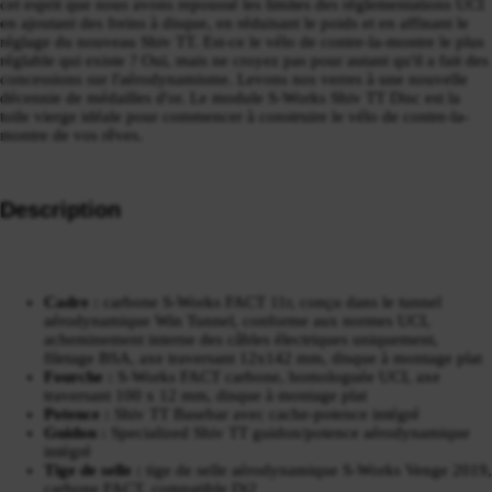
cet esprit que nous avons repoussé les limites des réglementations UCI
en ajoutant des freins à disque, en réduisant le poids et en affinant le
réglage du nouveau Shiv TT. Est-ce le vélo de contre-la-montre le plus
réglable qui existe ? Oui, mais ne croyez pas pour autant qu'il a fait des
concessions sur l'aérodynamisme. Levons nos verres à une nouvelle
décennie de médailles d'or. Le module S-Works Shiv TT Disc est la
toile vierge idéale pour commencer à construire le vélo de contre-la-
montre de vos rêves.
Description
Cadre :
carbone S-Works FACT 11r, conçu dans le tunnel
aérodynamique Win Tunnel, conforme aux normes UCI,
acheminement interne des câbles électriques uniquement,
filetage BSA, axe traversant 12x142 mm, disque à montage plat
Fourche :
S-Works FACT carbone, homologuée UCI, axe
traversant 100 x 12 mm, disque à montage plat
Potence :
Shiv TT Basebar avec cache-potence intégré
Guidon :
Specialized Shiv TT guidon/potence aérodynamique
intégré
Tige de selle :
tige de selle aérodynamique S-Works Venge 2019,
carbone FACT, compatible Di2