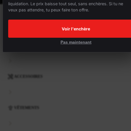
liquidation. Le prix baisse tout seul, sans enchères. Si tu ne
veux pas attendre, tu peux faire ton offre.
VÉLOS
Voir l'enchère
Pas maintenant
COMPOSANTS
ACCESSOIRES
VÊTEMENTS