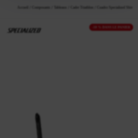
Accueil
Composants
Tableaux
Cadre Triathlon
Cuadro Specialized Shiv Tt
-10 % DANS LE PANIER