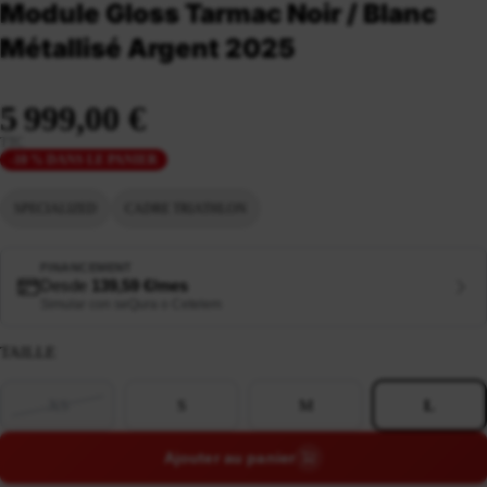
Module Gloss Tarmac Noir / Blanc
Métallisé Argent 2025
5 999,00 €
TTC
-10 % DANS LE PANIER
SPECIALIZED
CADRE TRIATHLON
FINANCEMENT
Desde
139,59 €/mes
Simular con seQura o Cetelem
TAILLE
XS
S
M
L
Ajouter au panier