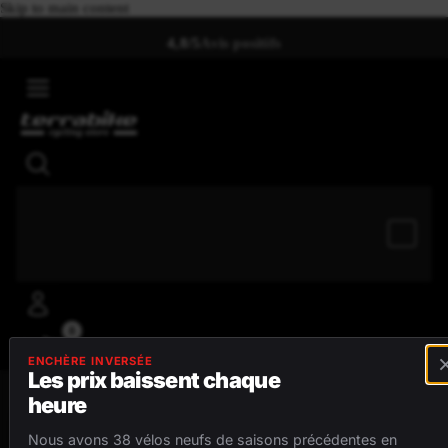
Skip to main content
4,8/5
Avis positifs
0
ENCHÈRE INVERSÉE
Les prix baissent chaque
heure
MENU
Nous avons 38 vélos neufs de saisons précédentes en