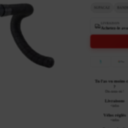
SUPACAZ
BANDE
LIVRAISON
Achetez-le ava
Tu l'as vu moins 
?
Dis-nous où !
Livraisons
+infos
Vélos réglés
+infos