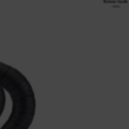
Retour facile
+infos