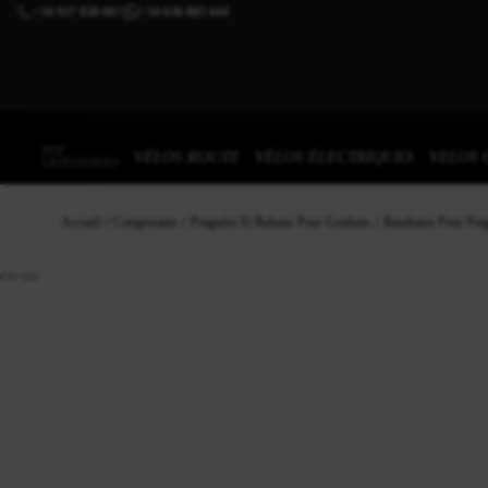
+34 937 838 007
+34 636 885 644
|
TOP
VÉLOS ROUTE
VÉLOS ÉLECTRIQUES
VELOS 
CATÉGORIES
Accueil
Composants
Poignées Et Rubans Pour Guidons
Bandeaux Pour Poi