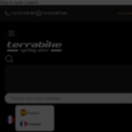
Skip to main content
+34 937 838 007
+34 636 885 644
|
★★★★
Español
Français