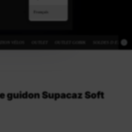
Français
TION VÉLOS
OUTLET
OUTLET GOBIK
SOLDES D ETE
e guidon Supacaz Soft