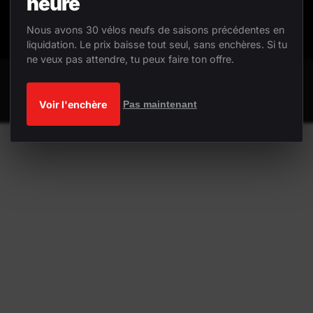
heure
Nous avons 30 vélos neufs de saisons précédentes en
liquidation. Le prix baisse tout seul, sans enchères. Si tu
ne veux pas attendre, tu peux faire ton offre.
Voir l'enchère
Pas maintenant