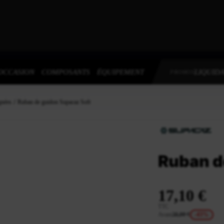
OCCASION
COMPOSANTS
ÉQUIPEMENT
LIQUIDA
PROMOS
gnées
Ruban de guidon Supacaz Soft
Ruban d
17,10 €
TTC
Avant
30,00 €
-43%