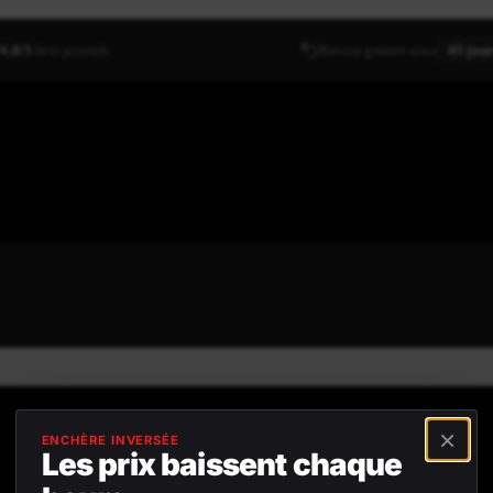
4,8/5
Avis positifs
Retour gratuit sous
45 jou
⯨
×
ENCHÈRE INVERSÉE
Les prix baissent chaque