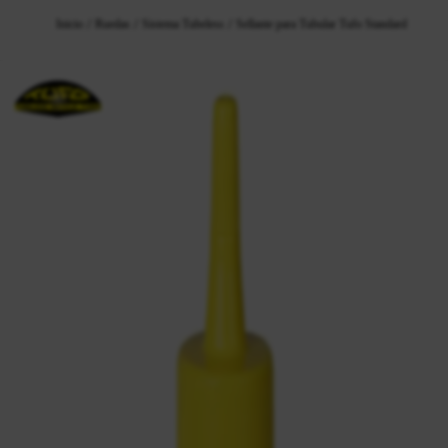
Inicio
Ruedas
Sistema Tubeless
Sellante para Tubular Tufo Standard