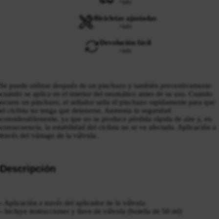
+info
Bicicletas ajustadas
+info
Devolución fácil
+info
Se puede utilizar después de un pinchazo y también preventivamente
cuando se aplica en el interior del neumático antes de su uso. Cuando
ocurre un pinchazo, el sellador sella el pinchazo rapidamente para que
el ciclista no tenga que detenerse. Aumenta la seguridad
considerablemente, ya que no se produce pérdida rápida de aire y, en
consecuencia, la estabilidad del ciclista no se ve afectada. Aplicación a
través del vástago de la válvula.
Descripción
- Aplicación a través del aplicador de la válvula
- Incluye instrucciones y llave de válvula (botella de 50 ml)