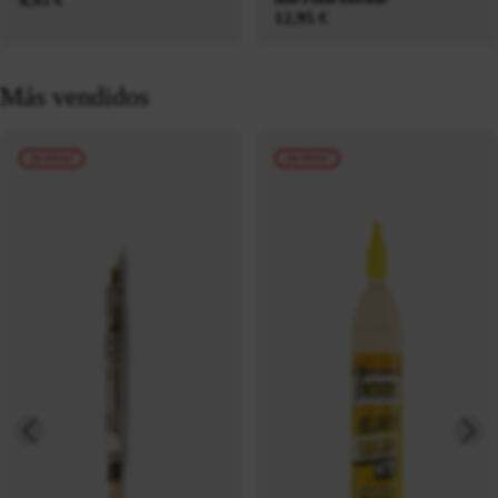
12,95 €
Más vendidos
¡en oferta!
¡en oferta!