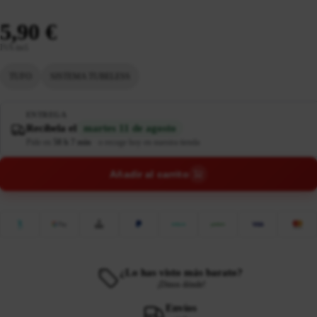
5,90 €
IVA incl.
TUFO
SISTEMA TUBELESS
ENTREGA
Recíbela el
martes 11 de agosto
Pide en
58 h 7 min
·
o recoge hoy en nuestra tienda
Añadir al carrito
¿Lo has visto más barato?
¡Dinos dónde!
Envíos