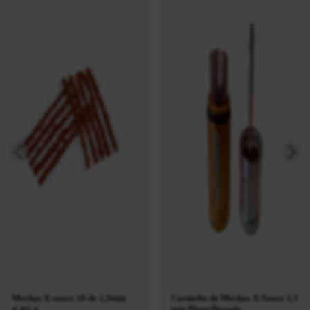
Mechas X-sauce 10 de 1,5mm
Cartucho de Mechas X-Sauce 1,5
mm Plata/Dorado
4,95 €