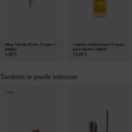
Obus Valvula Presta X-Sauce 1
Líquido antipinchazos X-Sauce
unidad
para tubeless 500ml
1,49 €
15,90 €
También te puede interesar
nuevo