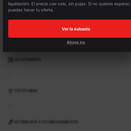
liquidación. El precio cae solo, sin pujas. Si no quieres esperar,
puedes hacer tu oferta.
COMPONENTES
Ver la subasta
Ahora no
ACCESORIOS
VESTUARIO
NUTRICIÓN Y ENTRENAMIENTO