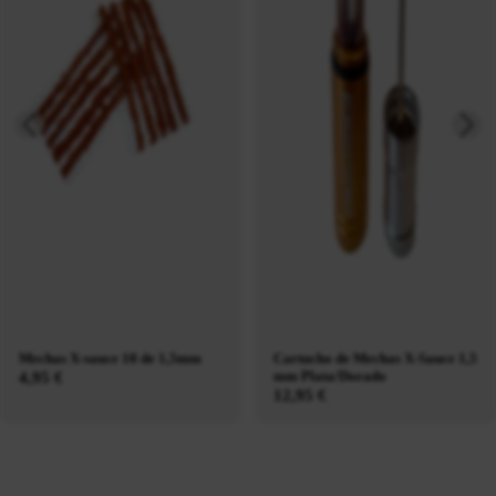
Mechas X-sauce 10 de 1,5mm
Cartucho de Mechas X-Sauce 1,5
mm Plata/Dorado
4,95 €
12,95 €