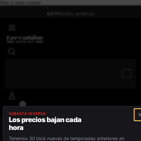
Skip to main content
4,8/5
Reseñas positivas
0
SUBASTA INVERSA
Los precios bajan cada
hora
MENÚ
Tenemos 30 bicis nuevas de temporadas anteriores en