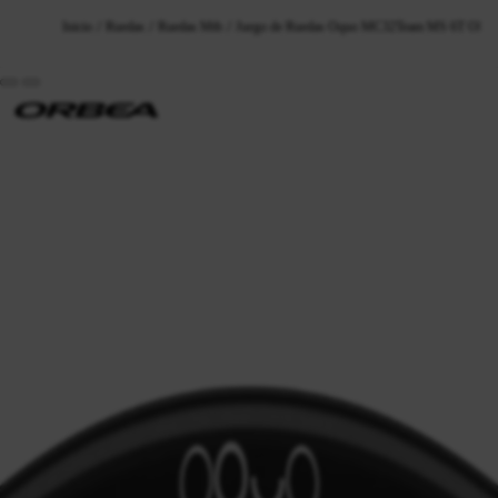
Inicio
Ruedas
Ruedas Mtb
Juego de Ruedas Oquo MC32Team MS 6T OEM