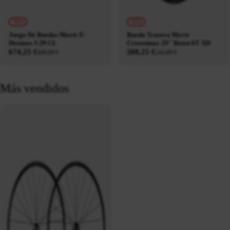
-25%
-15%
Juego De Ruedas Mavic E-
Rueda Trasera Mavic
Deemax S 29 CL
Croossmax 29" Boost 6T XD
674,25 €
208,25 €
899,00 €
245,00 €
Más vendidos