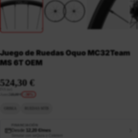
Juego de Ruedas Oquo MC32Team
MS 6T OEM
524,30 €
IVA incl.
Antes
749,00 €
-30%
ORBEA
RUEDAS MTB
FINANCIACIÓN
Desde
12,20 €/mes
Simular con seQura o Cetelem