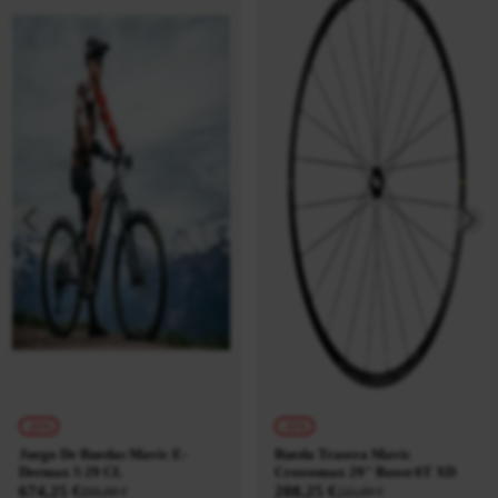
-25%
-15%
Juego De Ruedas Mavic E-
Rueda Trasera Mavic
Deemax S 29 CL
Croossmax 29" Boost 6T XD
674,25 €
208,25 €
899,00 €
245,00 €