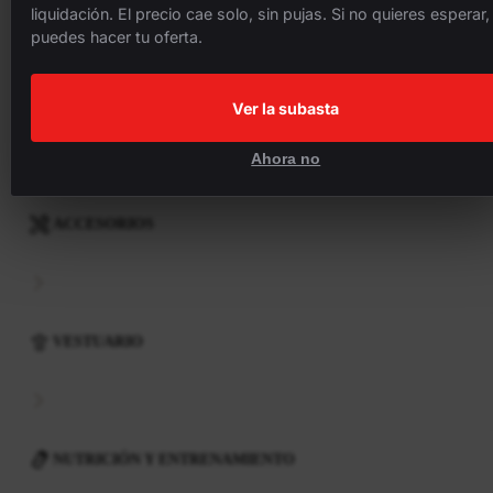
liquidación. El precio cae solo, sin pujas. Si no quieres esperar,
puedes hacer tu oferta.
COMPONENTES
Ver la subasta
Ahora no
ACCESORIOS
VESTUARIO
NUTRICIÓN Y ENTRENAMIENTO