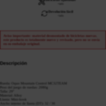
+info
Devolución fácil
+info
Aviso importante: material desmontado de bicicletas nuevas.
este producto es totalmente nuevo y revisado, pero no se envía
en su embalaje original.
Descripción
Rueda: Oquo Mountain Control MC32TEAM
Peso del juego de ruedas: 2080g
Talla: 29"
Material: Alloy
Llanta: Mini-hook
Ancho interno de llanta (DT): 32 / 30