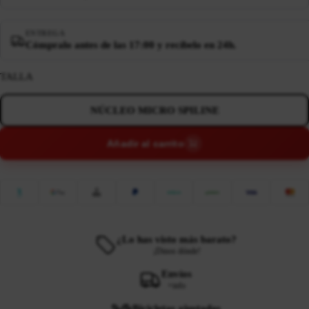
ENTREGA
Cómpralo antes de las 17:00 y recíbelo en 24h.
TALLA
NÚCLEO MICRO SPILINE
Añadir al carrito
¿Lo has visto más barato?
¡Dinos dónde!
Envíos
+info
Bicicletas ajustadas