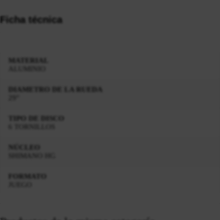
Ficha técnica
MATERIAL
ALUMINIO
DIAMETRO DE LA RUEDA
29"
TIPO DE DISCO
6 TORNILLOS
NÚCLEO
SHIMANO HG
FORMATO
JUEGO