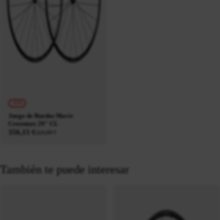
-15%
Juego de Ruedas Mavic
Crossmax 29" CL
356,15 €
419,00 €
También te puede interesar