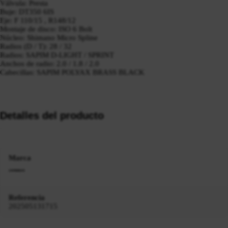
Válvula: Presta
Buje: DT350 6IS
Eje: F 110/15 , R148/12
Montaje de disco: ISO 6 Bolt
Núcleo: Shimano Micro Spline
Radios (D / T): 28 / 32
Radios: SAPIM D-LIGHT / SPRINT
Anchos de radio: 2.0 / 1.8 / 2.0
Cabecillas: SAPIM POLYAX BRASS BLACK
Detalles del producto
Marca
Referencia
202505131715