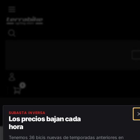
Skip to main content
4,8/5
Reseñas positivas
0
MENÚ
SUBASTA INVERSA
Los precios bajan cada
hora
BICICLETAS
Tenemos 36 bicis nuevas de temporadas anteriores en