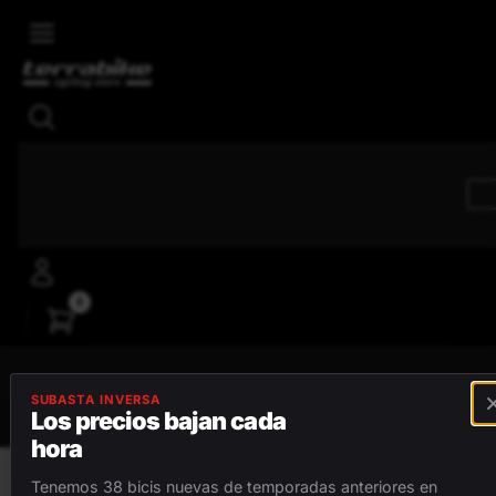
Skip to main content
4,8/5
Reseñas positivas
0
MENÚ
SUBASTA INVERSA
Los precios bajan cada
hora
BICICLETAS
Tenemos 38 bicis nuevas de temporadas anteriores en