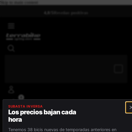
Skip to main content
4,8/5
Reseñas positivas
0
SUBASTA INVERSA
Los precios bajan cada
hora
MENÚ
Tenemos 38 bicis nuevas de temporadas anteriores en