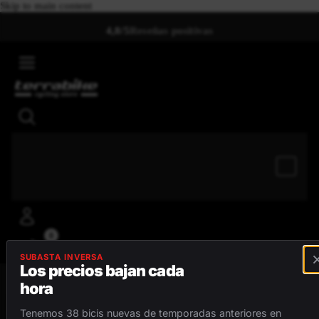
Skip to main content
4,8/5
Reseñas positivas
0
SUBASTA INVERSA
Los precios bajan cada
hora
MENÚ
Tenemos 38 bicis nuevas de temporadas anteriores en