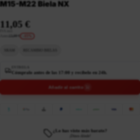
M15-M22 Biela NX
11,05 €
IVA incl.
Antes
13,00 €
-15%
SRAM
RECAMBIO BIELAS
ENTREGA
Cómpralo antes de las 17:00 y recíbelo en 24h.
Añadir al carrito
¿Lo has visto más barato?
¡Dinos dónde!