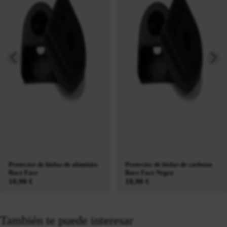
Protector de bielas de aluminio
Protector de bielas de carbono
Race Face
Race Face Negro
10,90 €
10,90 €
También te puede interesar