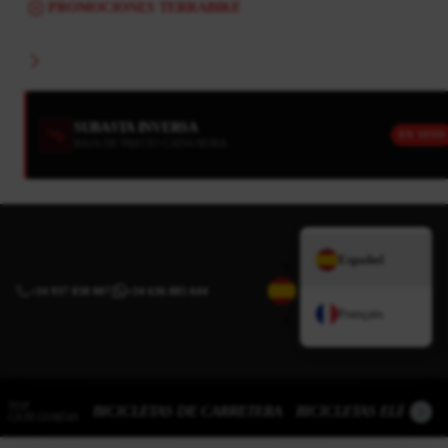
PROMOCIONES TERRABIKE
SUBASTA INVERSA
EN VIVO
BAJA DE PRECIO CADA HORA
Español
+34 937 838 007
|
+34 636 885 644
Français
TOP
BICICLETAS DE CARRETERA
BICICLETAS ELÉCTRI
CATEGORÍAS