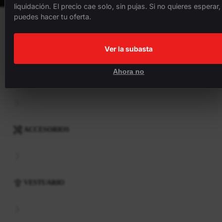
liquidación. El precio cae solo, sin pujas. Si no quieres esperar,
puedes hacer tu oferta.
BICICLETAS
Ver la subasta
Ahora no
COMPONENTES
ACCESORIOS
VESTUARIO