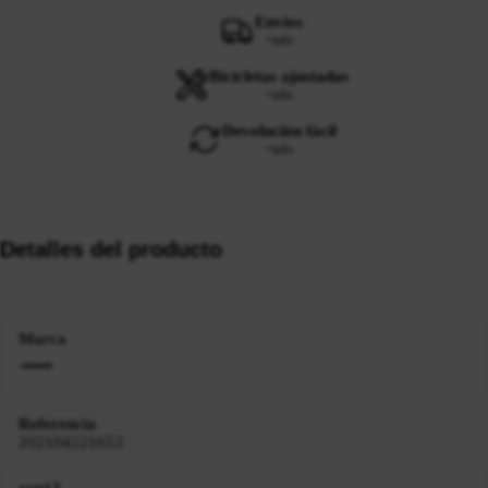
Envíos
+info
Bicicletas ajustadas
+info
Devolución fácil
+info
Detalles del producto
Marca
Referencia
202104221653