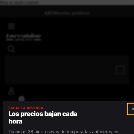
Skip to main content
4,8/5
Reseñas positivas
0
SUBASTA INVERSA
Los precios bajan cada
hora
MENÚ
Tenemos 38 bicis nuevas de temporadas anteriores en