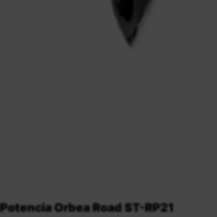
Potencia Orbea Road ST-RP21