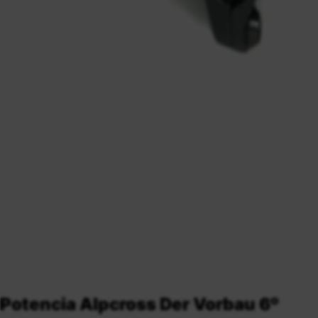
Potencia Alpcross Der Vorbau 6º