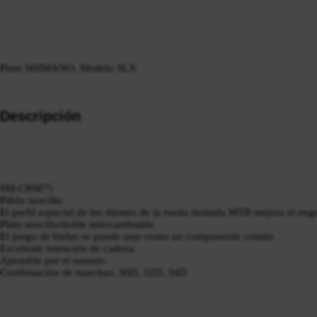
Plato SHIMANO, Modelo SLX
Descripción
SM-CRM75
Piñón sencillo
El perfil especial de los dientes de la rueda dentada MTB mejora el engr
Plato sencillo/doble intercambiable
El juego de bielas se puede usar como un componente común
Excelente retención de cadena
Ajustable por el usuario
Combinación de marchas: 30D, 32D, 34D