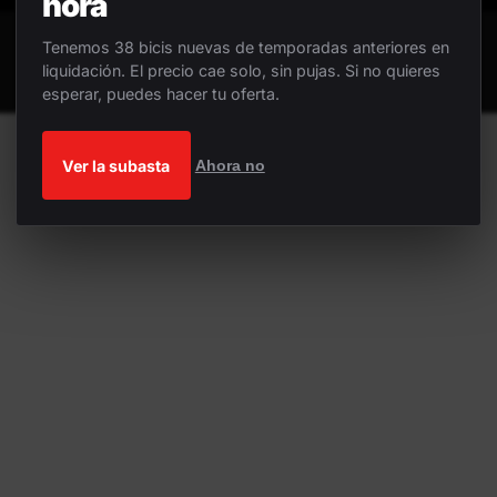
hora
Tenemos 38 bicis nuevas de temporadas anteriores en
liquidación. El precio cae solo, sin pujas. Si no quieres
esperar, puedes hacer tu oferta.
Ver la subasta
Ahora no