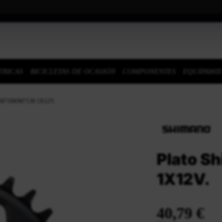
TRICAS
BICICLETAS DE OCASIÓN
COMPONENTES
EQUIPAMI
 M7100/M7130 1X12V.
Plato S
1X12V.
40,79 €