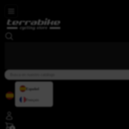
Skip to main content
4,8/5
+34 937 838 007
+34 636 885 644
|
★★★★⯨
Español
Français
0