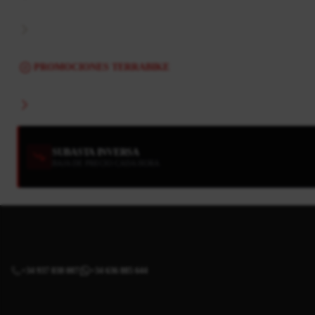
PROMOCIONES TERRABIKE
SUBASTA INVERSA
BAJA DE PRECIO CADA HORA
+34 937 838 007
+34 636 885 644
|