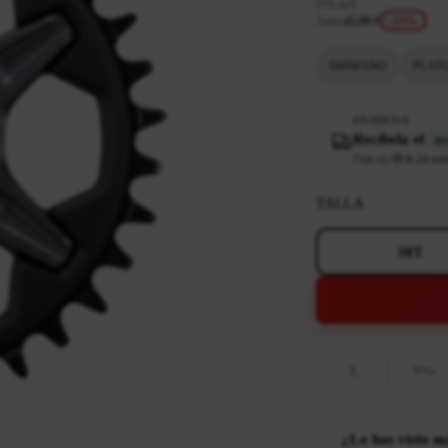
IVA incl.
Antes
47,99 €
-15%
SHIMANO
PLAT
ENTREGA
Recíbela el
ma
Pide en
48 h 24 mi
TALLA
30T
¿Lo has visto m