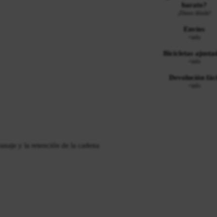
barato?
¡Dinos dónde!
Envíos
+info
Bicicletas ajusta
+info
Devolución fáci
+info
anaje y la retención de la cadena