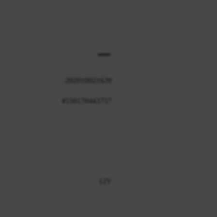
202010021639
4550170443757
12V