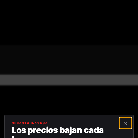
Reseñas positivas
Devolución gratuita dentro de
45
×
SUBASTA INVERSA
Los precios bajan cada