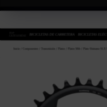
TOP
BICICLETAS DE CARRETERA
BICICLETAS ELÉC
CATEGORÍAS
Inicio
Componentes
Transmisión
Platos
Platos Mtb
Plato Shimano SLX