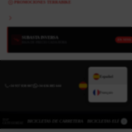
PROMOCIONES TERRABIKE
SUBASTA INVERSA
EN VIVO
BAJA DE PRECIO CADA HORA
Español
+34 937 838 007
|
+34 636 885 644
Français
TOP
BICICLETAS DE CARRETERA
BICICLETAS ELÉCTRI
CATEGORÍAS