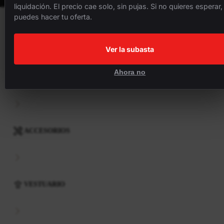
liquidación. El precio cae solo, sin pujas. Si no quieres esperar,
puedes hacer tu oferta.
BICICLETAS
Ver la subasta
Ahora no
COMPONENTES
ACCESORIOS
VESTUARIO