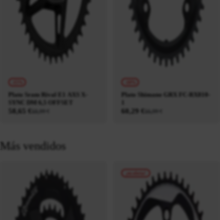
-15%
-10%
Plato Sram Rival E1 AXS X-
Plato Shimano GRX FC-RX810-
SYNC DM 6,5 OFFSET
1
58,65 €
60,29 €
68,99 €
66,99 €
Más vendidos
¡en oferta!