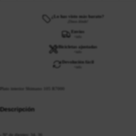
¿Lo has visto más barato?
¡Dinos dónde!
Envíos
+info
Bicicletas ajustadas
+info
Devolución fácil
+info
Plato interior Shimano 105 R7000
Descripción
- Nº de dientes: 34, 36