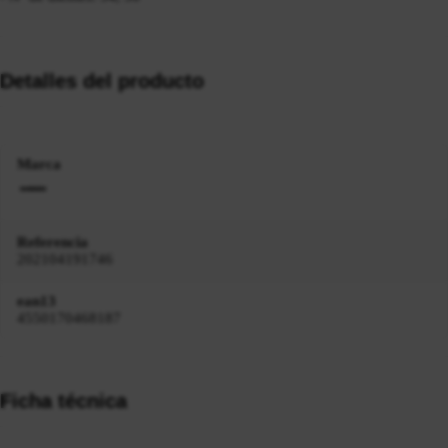
Detalles del producto
Marca
Referencia
202104191746
ean13
4550170468187
Ficha técnica