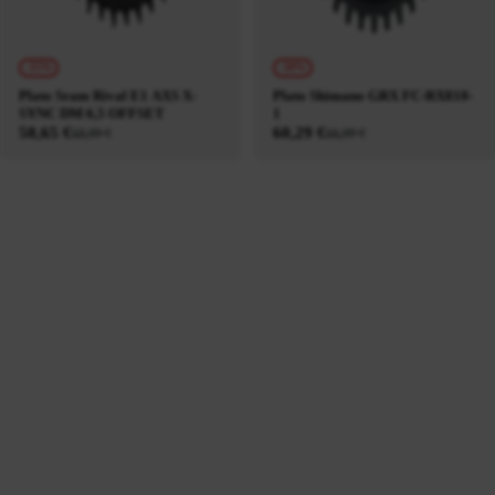
-15%
-10%
Plato Sram Rival E1 AXS X-
Plato Shimano GRX FC-RX810-
SYNC DM 6,5 OFFSET
1
58,65 €
60,29 €
68,99 €
66,99 €