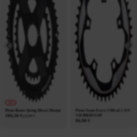
-50%
Plato Rotor Qring Direct Mount
Plato Sram Force 1/Rival 1 11V
110 BB30/GXP
109,50 €
219,00 €
84,00 €