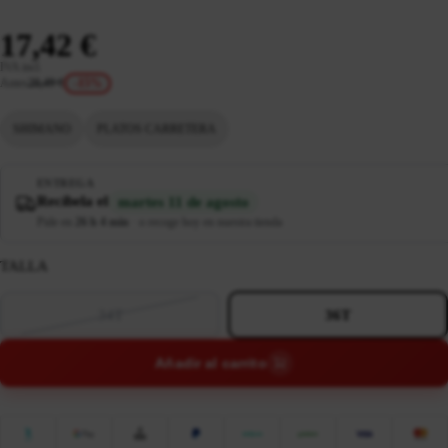
17,42 €
IVA incl.
Antes
20,49 €
-15%
SHIMANO
PLATOS CARRETERA
ENTREGA
Recíbela el
martes 11 de agosto
Pide en
26 h 4 min
·
o recoge hoy en nuestra tienda
TALLA
34T
36T
Añadir al carrito