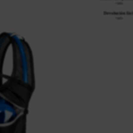
+info
Devolución fáci
+info