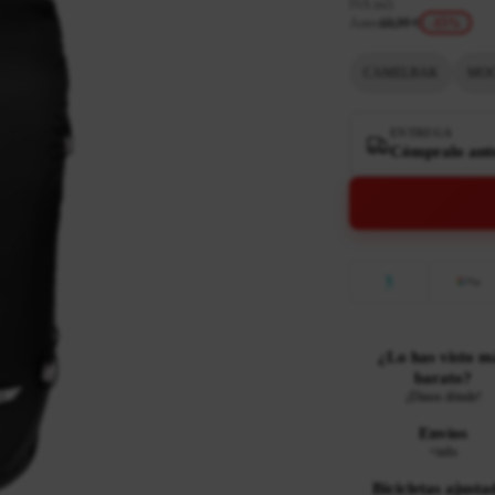
IVA incl.
Antes
69,99 €
-15%
CAMELBAK
MOC
ENTREGA
Cómpralo antes
¿Lo has visto m
barato?
¡Dinos dónde!
Envíos
+info
Bicicletas ajusta