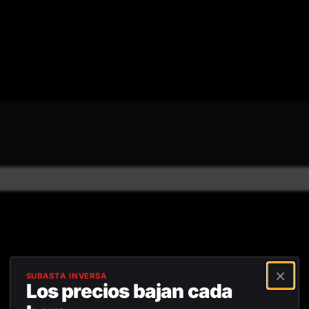
Reseñas positivas
Devolución gratuita dentro de
45
×
SUBASTA INVERSA
Los precios bajan cada