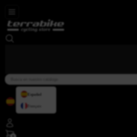
Skip to main content
4,8/5
+34 937 838 007
+34 636 885 644
|
★★★★⯨
Español
Français
0