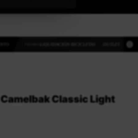
ENTO
LIQUIDACIÓN BICICLETAS
OUTLET
OUT
PROMOS
 Camelbak Classic Light