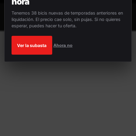
hora
Tenemos 38 bicis nuevas de temporadas anteriores en
liquidación. El precio cae solo, sin pujas. Si no quieres
esperar, puedes hacer tu oferta.
Ver la subasta
Ahora no