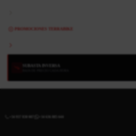
PROMOCIONES TERRABIKE
SUBASTA INVERSA
BAJA DE PRECIO CADA HORA
+34 937 838 007
+34 636 885 644
|