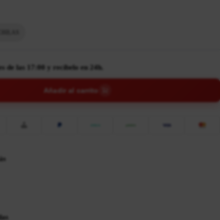
HILAS
 de las 17:00 y recíbelo en 24h.
Añadir al carrito
ás
das