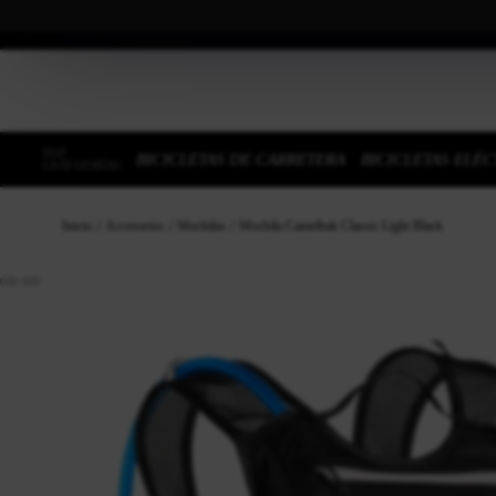
TOP
BICICLETAS DE CARRETERA
BICICLETAS ELÉC
CATEGORÍAS
Inicio
Accesorios
Mochilas
Mochila Camelbak Classic Light Black