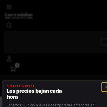
Skip to main content
4,8/5
Reseñas positivas
0
MENÚ
SUBASTA INVERSA
Los precios bajan cada
hora
BICICLETAS
Tenemos 38 bicis nuevas de temporadas anteriores en