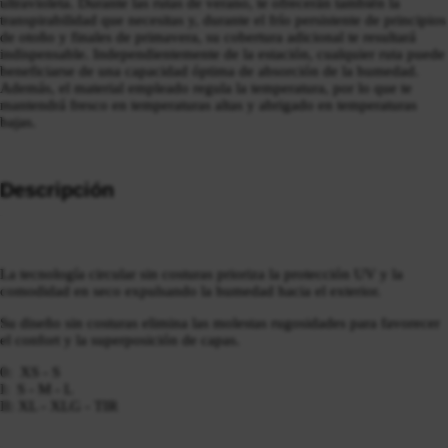
ultravioleta. Durante las rutas de verano, te ofrecerán también la
transpirabilidad que necesitas y, durante el frío persistente de principios
de otoño y finales de primavera, su cobertura adicional te resultará
indispensable. Independientemente de la estación, cualquier ruta puede
beneficiarse de una capacidad óptima de absorción de la humedad.
Además, el material empleado regula la temperatura, por lo que te
mantendrá fresco en temperaturas altas y abrigado en temperaturas
bajas.
Descripción
La tecnología circular sin costuras prioriza la protección UV y la
comodidad en seco expulsando la humedad hacia el exterior.
Su diseño sin costuras elimina las molestas rugosidades para favorecer
el confort y la superposición de capas.
0: XS - S
I: S - M - L
II: XL - XLG - TIR