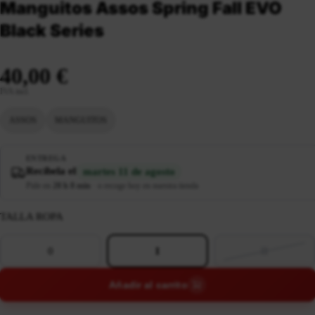
Manguitos Assos Spring Fall EVO
Black Series
40,00 €
IVA incl.
ASSOS
MANGUITOS
ENTREGA
Recíbela el
martes 11 de agosto
Pide en
28 h 8 min
·
o recoge hoy en nuestra tienda
TALLA ROPA
0
I
II
Añadir al carrito