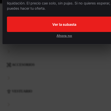
liquidación. El precio cae solo, sin pujas. Si no quieres esperar,
puedes hacer tu oferta.
BICICLETAS
Ver la subasta
Ahora no
COMPONENTES
ACCESORIOS
VESTUARIO