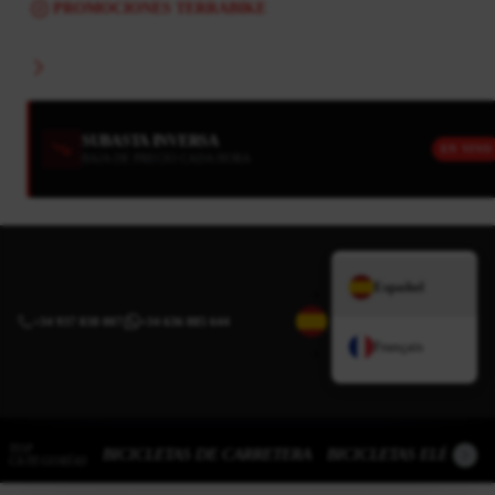
PROMOCIONES TERRABIKE
SUBASTA INVERSA
EN VIVO
BAJA DE PRECIO CADA HORA
Español
+34 937 838 007
|
+34 636 885 644
Français
TOP
BICICLETAS DE CARRETERA
BICICLETAS ELÉCTRI
CATEGORÍAS