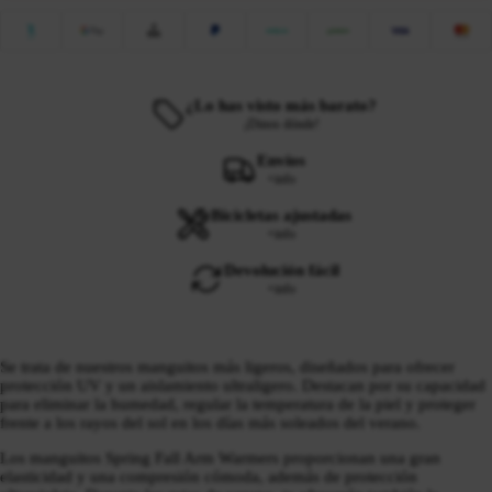
¿Lo has visto más barato?
¡Dinos dónde!
Envíos
+info
Bicicletas ajustadas
+info
Devolución fácil
+info
Se trata de nuestros manguitos más ligeros, diseñados para ofrecer
protección UV y un aislamiento ultraligero. Destacan por su capacidad
para eliminar la humedad, regular la temperatura de la piel y proteger
frente a los rayos del sol en los días más soleados del verano.
Los manguitos Spring Fall Arm Warmers proporcionan una gran
elasticidad y una compresión cómoda, además de protección