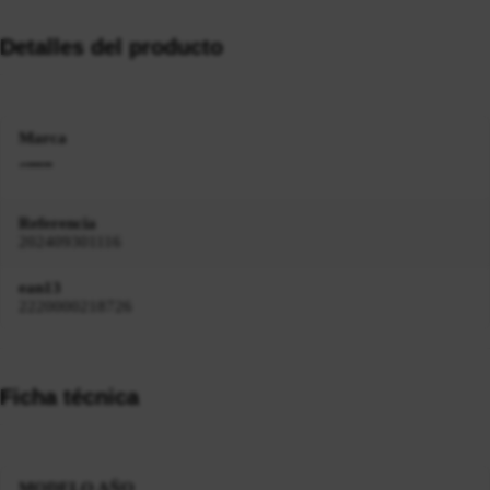
Detalles del producto
Marca
Referencia
202409301116
ean13
2220000218726
Ficha técnica
MODELO AÑO