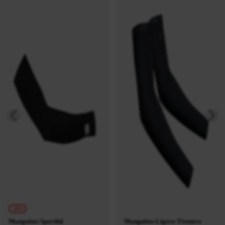
-20%
Manguitos Sportful
Manguitos Ligero Térmico