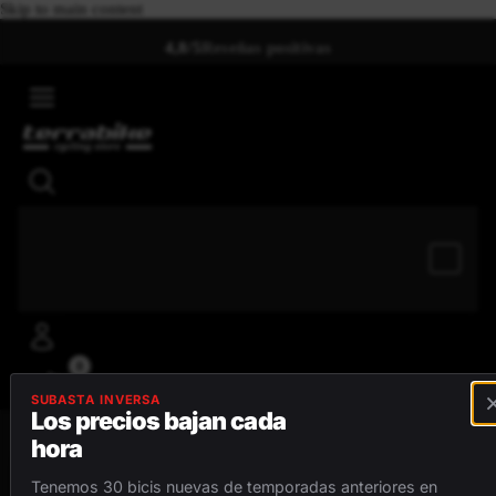
Skip to main content
4,8/5
Reseñas positivas
0
SUBASTA INVERSA
Los precios bajan cada
hora
MENÚ
Tenemos 30 bicis nuevas de temporadas anteriores en