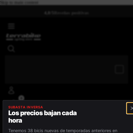
Skip to main content
4,8/5
Reseñas positivas
0
SUBASTA INVERSA
Los precios bajan cada
hora
MENÚ
Tenemos 38 bicis nuevas de temporadas anteriores en