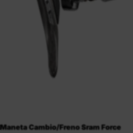
Maneta Cambio/Freno Sram Force