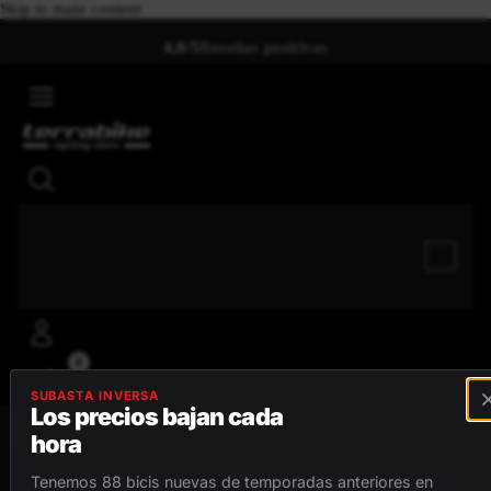
Skip to main content
4,8/5
Reseñas positivas
0
SUBASTA INVERSA
Los precios bajan cada
hora
MENÚ
Tenemos 88 bicis nuevas de temporadas anteriores en