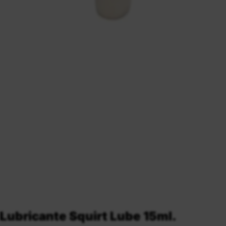
Lubricante Squirt Lube 15ml.