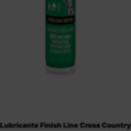
Lubricante Finish Line Cross Country