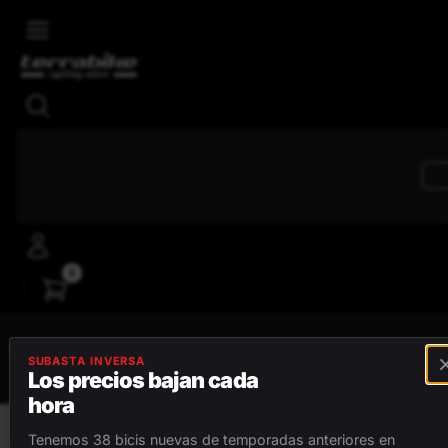
Skip to main content
4,8/5
Reseñas positivas
0
MENÚ
SUBASTA INVERSA
Los precios bajan cada
hora
BICICLETAS
Tenemos 38 bicis nuevas de temporadas anteriores en