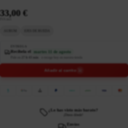
33,00 €
IVA incl.
AURUM
EJES DE RUEDA
ENTREGA
Recíbela el
martes 11 de agosto
Pide en
27 h 43 min
·
o recoge hoy en nuestra tienda
Añadir al carrito
¿Lo has visto más barato?
¡Dinos dónde!
Envíos