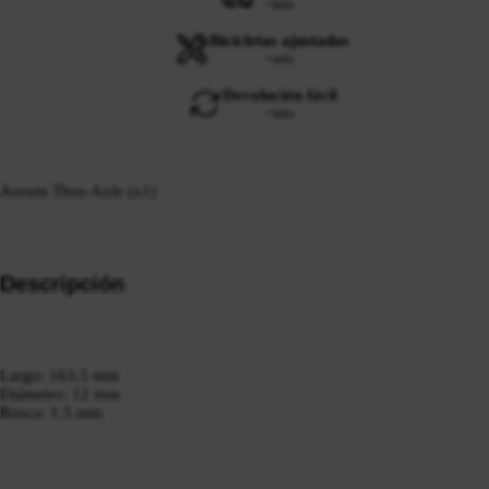
+info
Bicicletas ajustadas
+info
Devolución fácil
+info
Aurum Thru-Axle (x1)
Descripción
Largo: 163.5 mm
Diámetro: 12 mm
Rosca: 1.5 mm