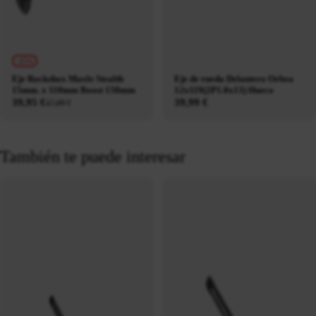
-15%
Eje Rockshox Maxle Stealth
Eje de rueda Delantero Orbea
15mm. x 110mm Boost 158mm
12x119(2P1.0x13) Hueco
39,95 €
39,99 €
47,00 €
También te puede interesar