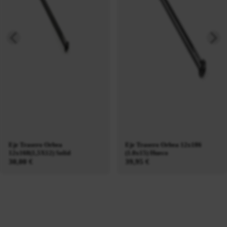
Eje Trasero Orbea
Eje Trasero Orbea 12x186
12x168(1,5X12) Solid
(1.0x15) Hueco
30,00 €
39,95 €