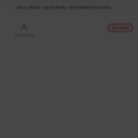
Inicio
Ruedas
Ejes De Rueda
Eje de Rueda Trasera Aurum
¡En oferta!