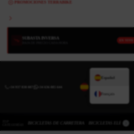
PROMOCIONES TERRABIKE
SUBASTA INVERSA
EN VIVO
BAJA DE PRECIO CADA HORA
Español
+34 937 838 007
|
+34 636 885 644
Français
TOP
BICICLETAS DE CARRETERA
BICICLETAS ELÉCTRI
CATEGORÍAS