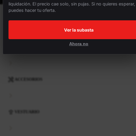
liquidación. El precio cae solo, sin pujas. Si no quieres esperar,
puedes hacer tu oferta.
BICICLETAS
Ver la subasta
Ahora no
COMPONENTES
ACCESORIOS
VESTUARIO