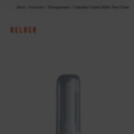
Inicio
Accesorios
Desengrasantes
Limpiador Calzado Relber Shoe Cleaner 