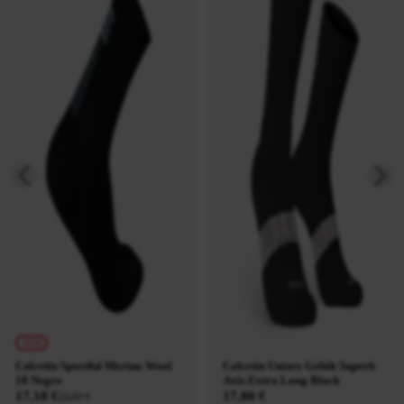
-25%
Calcetín Sportful Merino Wool
Calcetín Unisex Gobik Superb
18 Negro
Axis Extra Long Black
17,18 €
17,00 €
22,91 €