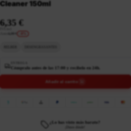
Cleaner 150ml
6,35 €
IVA incl.
Antes
6,90 €
-8%
RELBER
DESENGRASANTES
ENTREGA
Cómpralo antes de las 17:00 y recíbelo en 24h.
Añadir al carrito
¿Lo has visto más barato?
¡Dinos dónde!