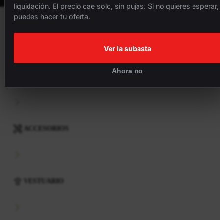
liquidación. El precio cae solo, sin pujas. Si no quieres esperar,
puedes hacer tu oferta.
BICICLETAS
Ver la subasta
Ahora no
COMPONENTES
ACCESORIOS
VESTUARIO