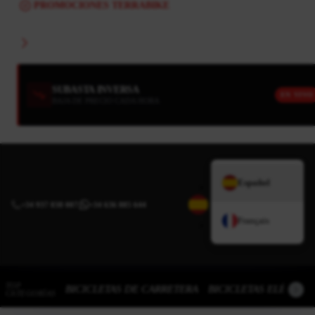
PROMOCIONES TERRABIKE
SUBASTA INVERSA
EN VIVO
BAJA DE PRECIO CADA HORA
Español
+34 937 838 007
|
+34 636 885 644
Français
TOP
BICICLETAS DE CARRETERA
BICICLETAS ELÉCTRI
CATEGORÍAS