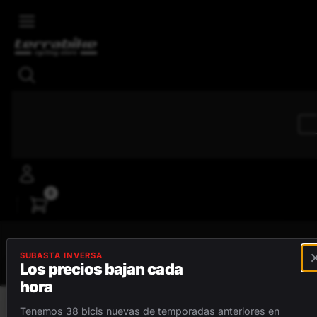
Skip to main content
4,8/5
Reseñas positivas
0
MENÚ
SUBASTA INVERSA
Los precios bajan cada
hora
BICICLETAS
Tenemos 38 bicis nuevas de temporadas anteriores en