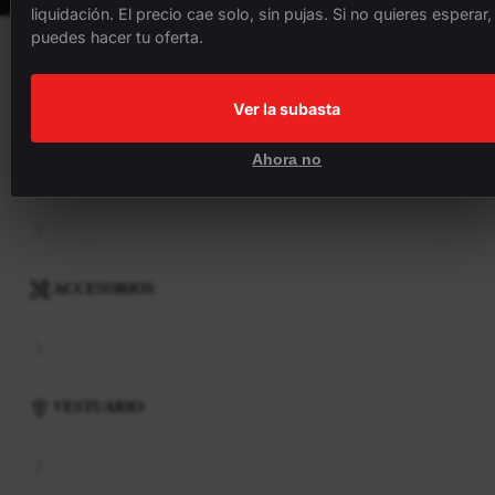
liquidación. El precio cae solo, sin pujas. Si no quieres esperar,
puedes hacer tu oferta.
BICICLETAS
Ver la subasta
Ahora no
COMPONENTES
ACCESORIOS
VESTUARIO