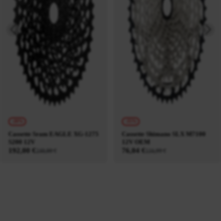
-20%
-35%
Cassette Sram EAGLE XG-1275
Cassette Shimano SLX M7100
S200 12V
12V OEM
192,00 €
76,04 €
240,00 €
116,99 €