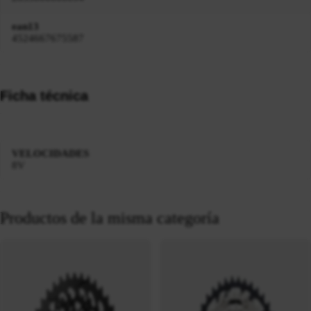
ean13
4524667675587
Ficha técnica
VELOCIDADES
8V
Productos de la misma categoría