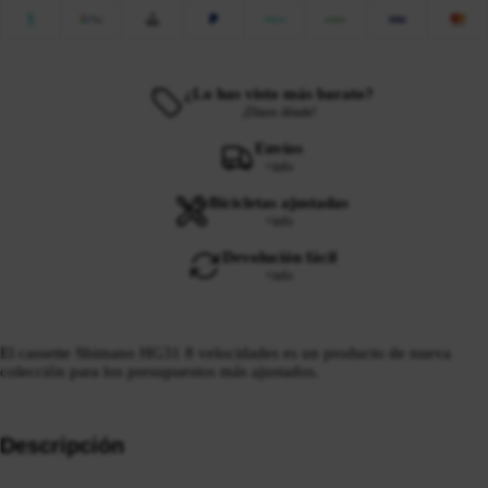
¿Lo has visto más barato?
¡Dinos dónde!
Envíos
+info
Bicicletas ajustadas
+info
Devolución fácil
+info
El cassette Shimano HG31 8 velocidades es un producto de nueva
colección para los presupuestos más ajustados.
Descripción