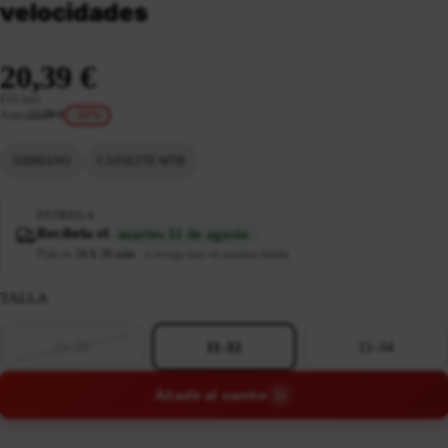
velocidades
20,39 €
IVA incl.
Antes
23,99 €
-15%
SHIMANO
CASSETTE MTB
ENTREGA
Recíbela el
martes 11 de agosto
Pide en
34 h 28 min
·
o recoge hoy en nuestra tienda
TALLA
11-30
11-32
11-34
Añadir al carrito