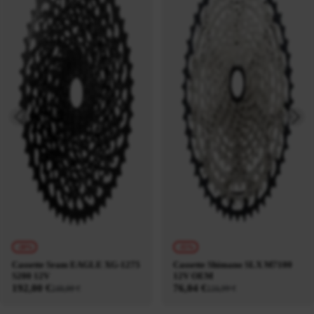
-20%
-35%
Cassette Sram EAGLE XG-1275
Cassette Shimano SLX M7100
S200 12V
12V OEM
192,00 €
76,04 €
240,00 €
116,99 €