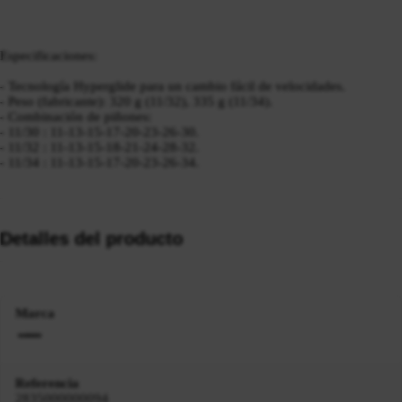
Especificaciones:
- Tecnología Hyperglide para un cambio fácil de velocidades.
- Peso (fabricante): 320 g (11/32), 335 g (11/34).
- Combinación de piñones:
- 11/30 : 11-13-15-17-20-23-26-30.
- 11/32 : 11-13-15-18-21-24-28-32.
- 11/34 : 11-13-15-17-20-23-26-34.
Detalles del producto
Marca
Referencia
2835000000094