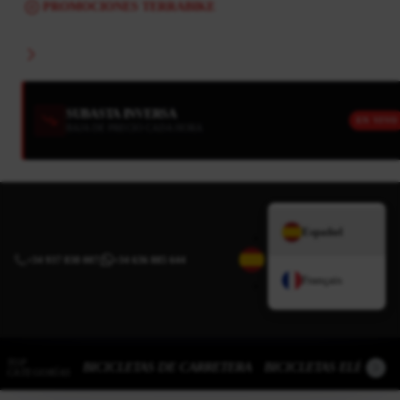
PROMOCIONES TERRABIKE
SUBASTA INVERSA
EN VIVO
BAJA DE PRECIO CADA HORA
Español
+34 937 838 007
|
+34 636 885 644
Français
TOP
BICICLETAS DE CARRETERA
BICICLETAS ELÉCTRI
CATEGORÍAS