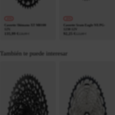
-15%
-25%
Cassette Shimano XT M8100
Cassette Sram Eagle NX PG-
12V.
1230 12V
135,99 €
92,25 €
159,99 €
123,00 €
También te puede interesar