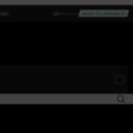
 días
Recibe entre
martes 11 y miércoles 12