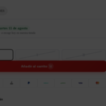
NES
rtes 11 de agosto
·
o recoge hoy en nuestra tienda
I
II
Añadir al carrito
ás