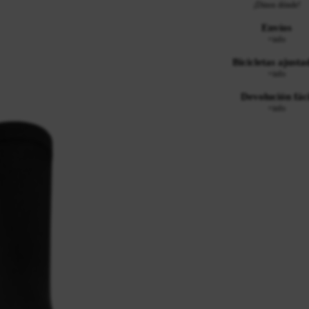
¡Dinos dónde!
Envíos
+info
Bicicletas ajusta
+info
Devolución fáci
+info