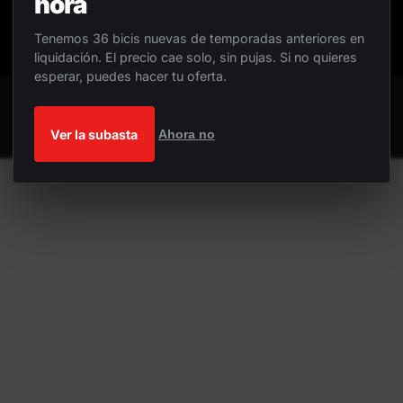
hora
Tenemos 36 bicis nuevas de temporadas anteriores en
liquidación. El precio cae solo, sin pujas. Si no quieres
esperar, puedes hacer tu oferta.
Ver la subasta
Ahora no