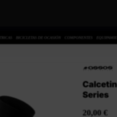
TRICAS
BICICLETAS DE OCASIÓN
COMPONENTES
EQUIPAMI
Calceti
Series
20,00 €