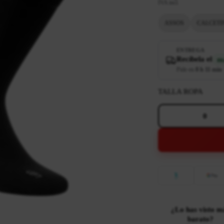
IVA incl.
ASSOS
CALCETI
ENTREGA
Recíbela el
ma
Pide en
8 h 11 min
TALLA ROPA
0
¿Lo has visto m
barato?