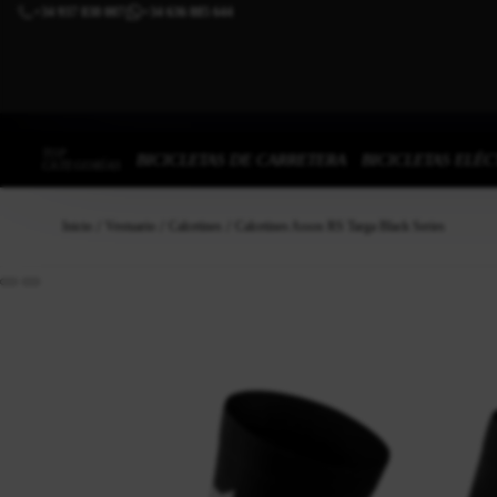
+34 937 838 007
+34 636 885 644
|
TOP
BICICLETAS DE CARRETERA
BICICLETAS ELÉC
CATEGORÍAS
Inicio
Vestuario
Calcetines
Calcetines Assos RS Targa Black Series