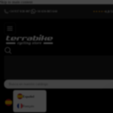
Skip to main content
4,8/5
+34 937 838 007
+34 636 885 644
|
★★★★⯨
Español
Français