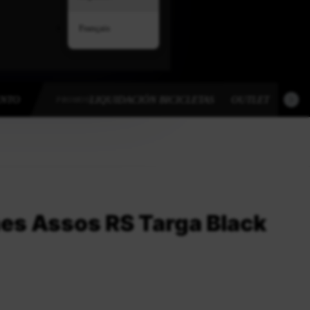
Français
ENTO
LIQUIDACIÓN BICICLETAS
OUTLET
OUT
PROMOS
nes Assos RS Targa Black