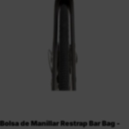
Bolsa de Manillar Restrap Bar Bag -