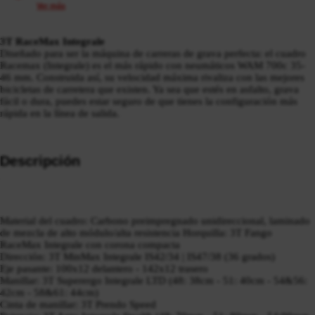
Ver más
3T RaceMax Integrale
Diseñado para ser la máquina de carreras de grava perfecta: el cuadro
Racemax (Integrale) es el más rápido con neumáticos WAM 700c 35-
46 mm. Construida así, su velocidad máxima rivaliza con las mejores
bicicletas de carretera que existen. Ya sea que estés en asfalto, grava
fácil o dura, puedes estar seguro de que tienes la configuración más
rápida en la línea de salida.
Descripción
Material del cuadro: Carbono preimpregnado unidireccional, laminado
de mezcla de alto módulo/alta resistencia Horquilla: 3T Fango
RaceMax Integrale con corona compacta
Dirección: 3T MinMax Integrale IS42/34 | IS47/38 (36 grados)
Eje pasante: 100x12 delantero - 142x12 trasero
Manillar: 3T Superergo Integrale LTD (48: 38cm - 51: 40cm - 54&56:
42cm - 58&61: 44cm)
Cinta de manillar: 3T Prendo Speed