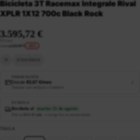
Bicicleta 3T Racemax Integrale Rival
XPLR 1X12 700c Black Rock
3.595,72 €
IVA incl.
Antes
4.849,00 €
-26%
3T
3T RACEMAX
FINANCIACIÓN
Desde
83,67 €/mes
Simular con seQura o Cetelem
ENTREGA
Recíbela el
martes 11 de agosto
Pide en
64 h 41 min
·
o recoge hoy en nuestra tienda
TALLA