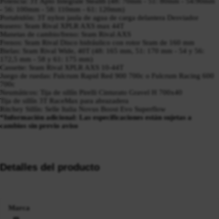
Potencia: 3T Apto Integrale Stealth (48: 70mm - 51: 80mm - 54:90mm
- 56: 100mm - 58: 110mm - 61: 120mm)
Portabidón: 3T nylon jaula de agua de carga delantera Desviador
trasero: Sram Rival XPLR AXS max 44T
Manetas de cambio/freno: Sram Rival AXS
Frenos: Sram Rival Disco hidráulico con rotor Sram de 160 mm
Bielas: Sram Rival Wide, 40T (48: 165 mm, 51: 170 mm - 54 y 56:
172,5 mm - 58 y 61: 175 mm)
Cassette: Sram Rival XPLR AXS 10-44T
Juego de ruedas: Fulcrum Rapid Red 900 700c o Fulcrum Racing 600
700c
Neumáticos: Tija de sillín Pirelli Cinturato Gravel H 700x40
Tija de sillín 3T RaceMax para abrazadera
Ritchey Sillín: Selle Italia Novus Boost Evo Superflow
*Información adicional: Las especificaciones están sujetas a
cambios sin previo aviso
Detalles del producto
Marca