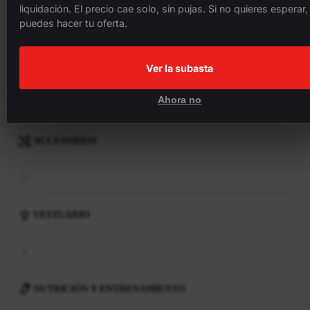
liquidación. El precio cae solo, sin pujas. Si no quieres esperar,
puedes hacer tu oferta.
COMPONENTES
Ver la subasta
Ahora no
ACCESORIOS
VESTUARIO
NUTRICIÓN Y ENTRENAMIENTO