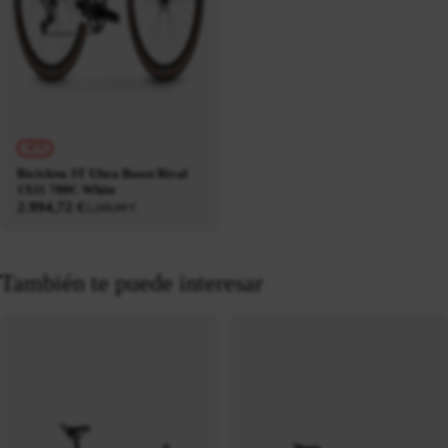
-45%
Bicicleta 3T Ultra Boost Rival
1X11 700C White
2.994,72 €
5.399,00 €
También te puede interesar