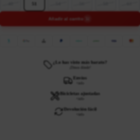
48
51
54
56
58
61
Añadir al carrito
¿Lo has visto más barato?
¡Dinos dónde!
Envíos
+info
Bicicletas ajustadas
+info
Devolución fácil
+info